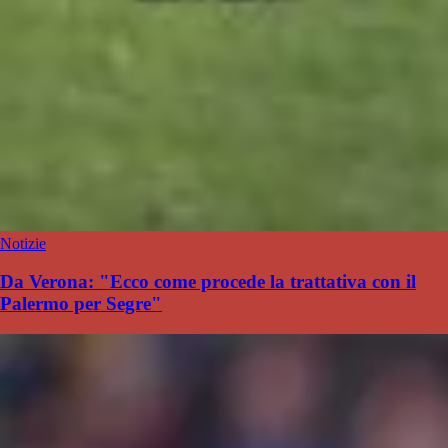
Notizie
Da Verona: "Ecco come procede la trattativa con il
Palermo per Segre"