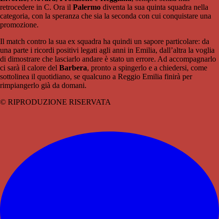
retrocedere in C. Ora il
Palermo
diventa la sua quinta squadra nella
categoria, con la speranza che sia la seconda con cui conquistare una
promozione.
Il match contro la sua ex squadra ha quindi un sapore particolare: da
una parte i ricordi positivi legati agli anni in Emilia, dall’altra la voglia
di dimostrare che lasciarlo andare è stato un errore. Ad accompagnarlo
ci sarà il calore del
Barbera
, pronto a spingerlo e a chiedersi, come
sottolinea il quotidiano, se qualcuno a Reggio Emilia finirà per
rimpiangerlo già da domani.
© RIPRODUZIONE RISERVATA