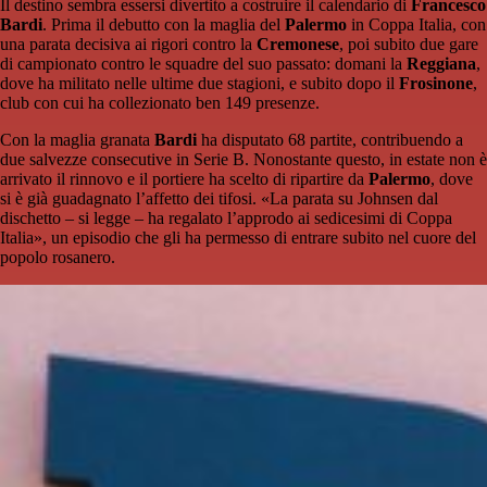
Il destino sembra essersi divertito a costruire il calendario di
Francesco
Bardi
. Prima il debutto con la maglia del
Palermo
in Coppa Italia, con
una parata decisiva ai rigori contro la
Cremonese
, poi subito due gare
di campionato contro le squadre del suo passato: domani la
Reggiana
,
dove ha militato nelle ultime due stagioni, e subito dopo il
Frosinone
,
club con cui ha collezionato ben 149 presenze.
Con la maglia granata
Bardi
ha disputato 68 partite, contribuendo a
due salvezze consecutive in Serie B. Nonostante questo, in estate non è
arrivato il rinnovo e il portiere ha scelto di ripartire da
Palermo
, dove
si è già guadagnato l’affetto dei tifosi. «La parata su Johnsen dal
dischetto – si legge – ha regalato l’approdo ai sedicesimi di Coppa
Italia», un episodio che gli ha permesso di entrare subito nel cuore del
popolo rosanero.