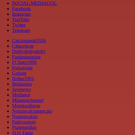
SOCIAL MEDIAGOL
Facebook
Instagram
YouTube
Twitter
Telegram
Calcionapoli1926
Cittaceleste
Derbyderbyderby
Fantamagazine
FCInter1908
Forzaroma
Golssip
Hellas1903
Ilmilanista
Juvenews
Mediagol
Milanistichannel
Mondoudinese
Notiziecalciomercato
Numericalcio
Padovasport
Pianetamilan
SOS Fanta