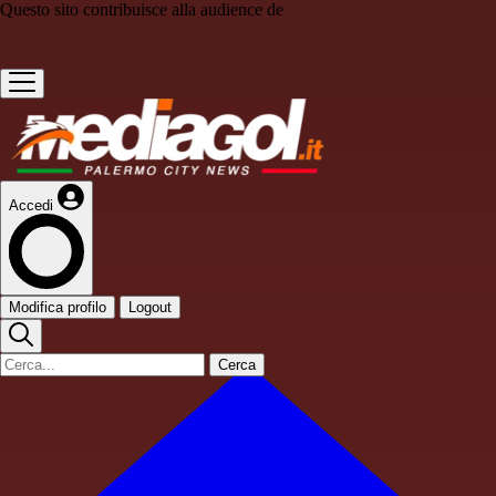
Questo sito contribuisce alla audience de
Accedi
Modifica profilo
Logout
Cerca