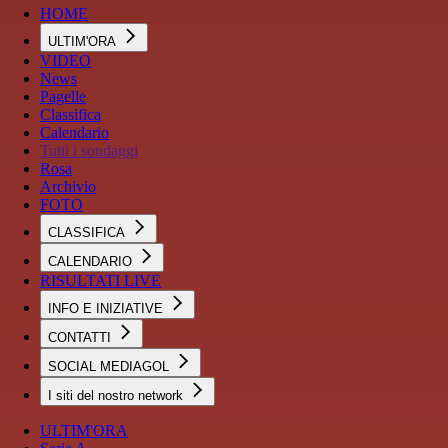
HOME
ULTIM'ORA
VIDEO
News
Pagelle
Classifica
Calendario
Tutti i sondaggi
Rosa
Archivio
FOTO
CLASSIFICA
CALENDARIO
RISULTATI LIVE
INFO E INIZIATIVE
CONTATTI
SOCIAL MEDIAGOL
I siti del nostro network
ULTIM'ORA