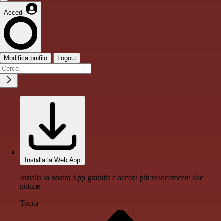
Accedi
Modifica profilo
Logout
Installa la Web App
Installa la nostra App gratuita e accedi più velocemente alle
notizie
Tocca