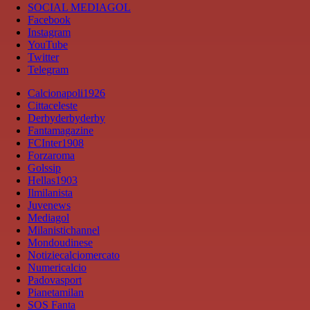
SOCIAL MEDIAGOL
Facebook
Instagram
YouTube
Twitter
Telegram
Calcionapoli1926
Cittaceleste
Derbyderbyderby
Fantamagazine
FCInter1908
Forzaroma
Golssip
Hellas1903
Ilmilanista
Juvenews
Mediagol
Milanistichannel
Mondoudinese
Notiziecalciomercato
Numericalcio
Padovasport
Pianetamilan
SOS Fanta