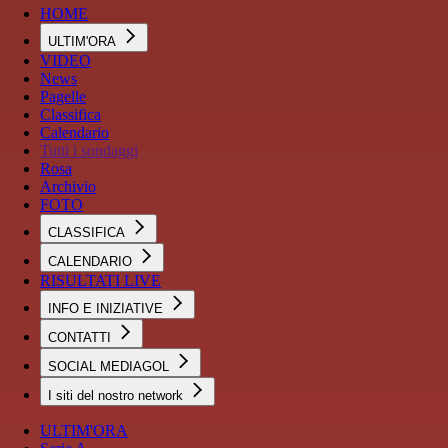
HOME
ULTIM'ORA
VIDEO
News
Pagelle
Classifica
Calendario
Tutti i sondaggi
Rosa
Archivio
FOTO
CLASSIFICA
CALENDARIO
RISULTATI LIVE
INFO E INIZIATIVE
CONTATTI
SOCIAL MEDIAGOL
I siti del nostro network
ULTIM'ORA