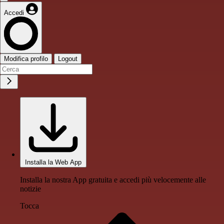
Accedi
Modifica profilo
Logout
Installa la Web App
Installa la nostra App gratuita e accedi più velocemente alle
notizie
Tocca