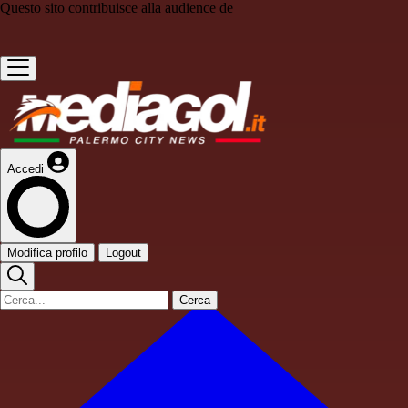
Questo sito contribuisce alla audience de
Accedi
Modifica profilo
Logout
Cerca