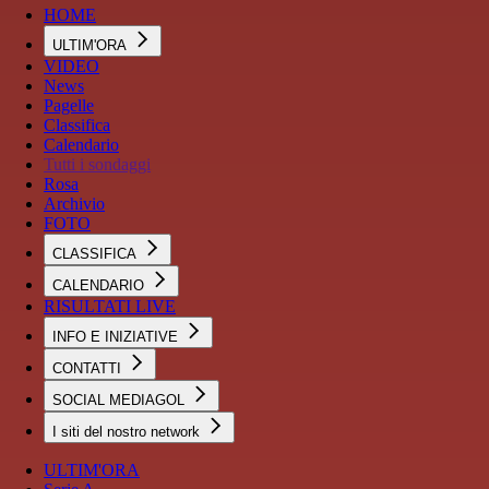
HOME
ULTIM'ORA
VIDEO
News
Pagelle
Classifica
Calendario
Tutti i sondaggi
Rosa
Archivio
FOTO
CLASSIFICA
CALENDARIO
RISULTATI LIVE
INFO E INIZIATIVE
CONTATTI
SOCIAL MEDIAGOL
I siti del nostro network
ULTIM'ORA