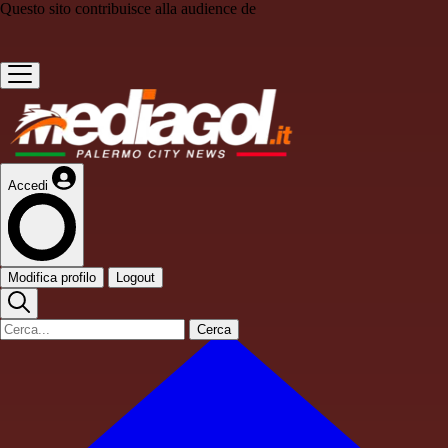
Questo sito contribuisce alla audience de
Accedi
Modifica profilo
Logout
Cerca