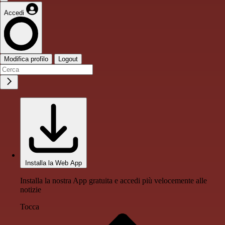
Accedi
Modifica profilo
Logout
Installa la Web App
Installa la nostra App gratuita e accedi più velocemente alle
notizie
Tocca