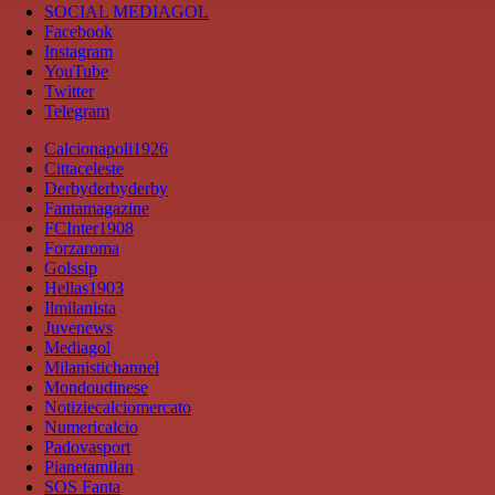
SOCIAL MEDIAGOL
Facebook
Instagram
YouTube
Twitter
Telegram
Calcionapoli1926
Cittaceleste
Derbyderbyderby
Fantamagazine
FCInter1908
Forzaroma
Golssip
Hellas1903
Ilmilanista
Juvenews
Mediagol
Milanistichannel
Mondoudinese
Notiziecalciomercato
Numericalcio
Padovasport
Pianetamilan
SOS Fanta