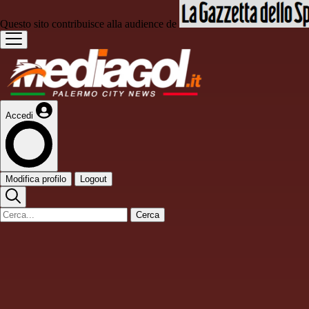
Questo sito contribuisce alla audience de
Accedi
Modifica profilo
Logout
Cerca