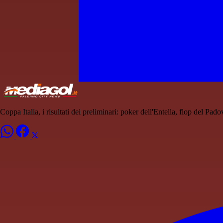
Coppa Italia, i risultati dei preliminari: poker dell'Entella, flop del Pado