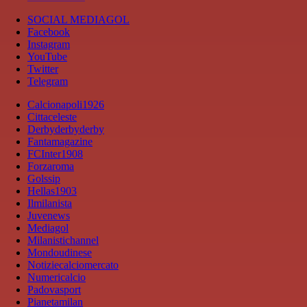
SOCIAL MEDIAGOL
Facebook
Instagram
YouTube
Twitter
Telegram
Calcionapoli1926
Cittaceleste
Derbyderbyderby
Fantamagazine
FCInter1908
Forzaroma
Golssip
Hellas1903
Ilmilanista
Juvenews
Mediagol
Milanistichannel
Mondoudinese
Notiziecalciomercato
Numericalcio
Padovasport
Pianetamilan