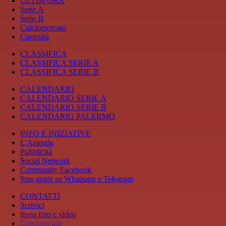
ULTIM'ORA
Serie A
Serie B
Calciomercato
Curiosità
CLASSIFICA
CLASSIFICA SERIE A
CLASSIFICA SERIE B
CALENDARIO
CALENDARIO SERIE A
CALENDARIO SERIE B
CALENDARIO PALERMO
INFO E INIZIATIVE
L'Azienda
Pubblicità
Social Network
Community Facebook
Sms gratis su Whatsapp e Telegram
CONTATTI
Scrivici
Invia foto e video
Commerciale