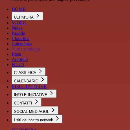
HOME
ULTIM'ORA
VIDEO
News
Pagelle
Classifica
Calendario
Tutti i sondaggi
Rosa
Archivio
FOTO
CLASSIFICA
CALENDARIO
RISULTATI LIVE
INFO E INIZIATIVE
CONTATTI
SOCIAL MEDIAGOL
I siti del nostro network