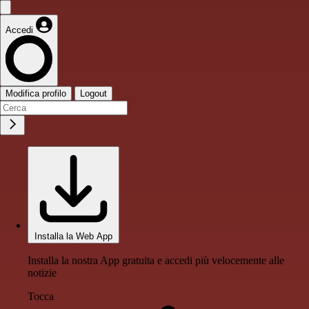
Accedi
Modifica profilo
Logout
Installa la Web App
Installa la nostra App gratuita e accedi più velocemente alle
notizie
Tocca