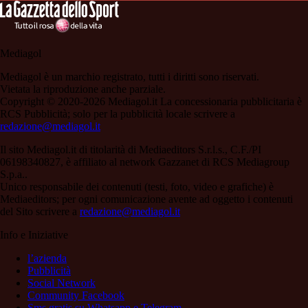
Mediagol
Mediagol è un marchio registrato, tutti i diritti sono riservati.
Vietata la riproduzione anche parziale.
Copyright © 2020-2026 Mediagol.it La concessionaria pubblicitaria è
RCS Pubblicità; solo per la pubblicità locale scrivere a
redazione@mediagol.it
Il sito Mediagol.it di titolarità di Mediaeditors S.r.l.s., C.F./PI
06198340827, è affiliato al network Gazzanet di RCS Mediagroup
S.p.a..
Unico responsabile dei contenuti (testi, foto, video e grafiche) è
Mediaeditors; per ogni comunicazione avente ad oggetto i contenuti
del Sito scrivere a
redazione@mediagol.it
Info e Iniziative
l’azienda
Pubblicità
Social Network
Community Facebook
Sms gratis su Whatsapp e Telegram