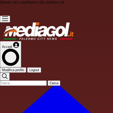
Questo sito contribuisce alla audience de
Accedi
Modifica profilo
Logout
Cerca