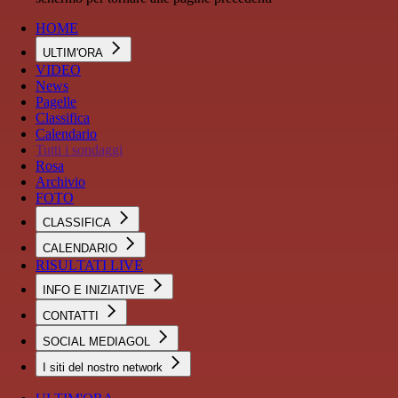
HOME
ULTIM'ORA
VIDEO
News
Pagelle
Classifica
Calendario
Tutti i sondaggi
Rosa
Archivio
FOTO
CLASSIFICA
CALENDARIO
RISULTATI LIVE
INFO E INIZIATIVE
CONTATTI
SOCIAL MEDIAGOL
I siti del nostro network