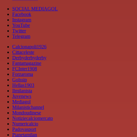
SOCIAL MEDIAGOL
Facebook
Instagram
YouTube
Twitter
Telegram
Calcionapoli1926
Cittaceleste
Derbyderbyderby
Fantamagazine
FCInter1908
Forzaroma
Golssip
Hellas1903
Ilmilanista
Juvenews
Mediagol
Milanistichannel
Mondoudinese
Notiziecalciomercato
Numericalcio
Padovasport
Pianetamilan