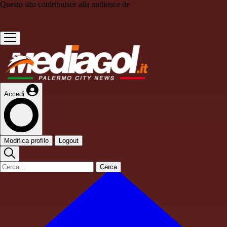
Questo sito contribuisce alla audience de
Accedi
Modifica profilo
Logout
Cerca