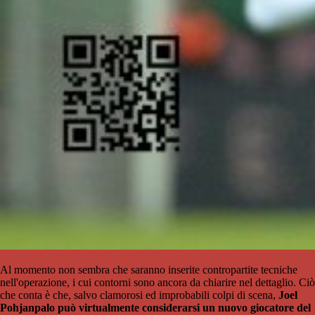
Al momento non sembra che saranno inserite contropartite tecniche
nell'operazione, i cui contorni sono ancora da chiarire nel dettaglio. Ciò
che conta è che, salvo clamorosi ed improbabili colpi di scena,
Joel
Pohjanpalo può virtualmente considerarsi un nuovo giocatore del