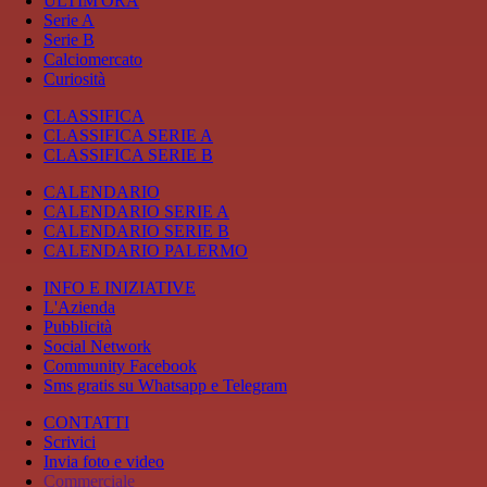
ULTIM'ORA
Serie A
Serie B
Calciomercato
Curiosità
CLASSIFICA
CLASSIFICA SERIE A
CLASSIFICA SERIE B
CALENDARIO
CALENDARIO SERIE A
CALENDARIO SERIE B
CALENDARIO PALERMO
INFO E INIZIATIVE
L'Azienda
Pubblicità
Social Network
Community Facebook
Sms gratis su Whatsapp e Telegram
CONTATTI
Scrivici
Invia foto e video
Commerciale