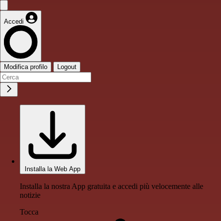
Accedi
Modifica profilo
Logout
Installa la Web App
Installa la nostra App gratuita e accedi più velocemente alle
notizie
Tocca