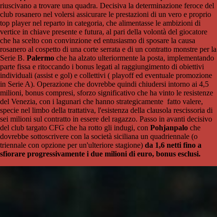
riuscivano a trovare una quadra. Decisiva la determinazione feroce del
club rosanero nel volersi assicurare le prestazioni di un vero e proprio
top player nel reparto in categoria, che alimentasse le ambizioni di
vertice in chiave presente e futura, al pari della volontà del giocatore
che ha scelto con convinzione ed entusiasmo di sposare la causa
rosanero al cospetto di una corte serrata e di un contratto monstre per la
Serie B.
Palermo
che ha alzato ulteriormente la posta, implementando
parte fissa e ritoccando i bonus legati al raggiungimento di obiettivi
individuali (assist e gol) e collettivi ( playoff ed eventuale promozione
in Serie A). Operazione che dovrebbe quindi chiudersi intorno ai 4,5
milioni, bonus compresi, sforzo significativo che ha vinto le resistenze
del Venezia, con i lagunari che hanno strategicamente fatto valere,
specie nel limbo della trattativa, l'esistenza della clausola rescissoria di
sei milioni sul contratto in essere del ragazzo. Passo in avanti decisivo
del club targato CFG che ha rotto gli indugi, con
Pohjanpalo
che
dovrebbe sottoscrivere con la società siciliana un quadriennale (o
triennale con opzione per un'ulteriore stagione)
da 1,6 netti fino a
sfiorare progressivamente i due milioni di euro, bonus esclusi.