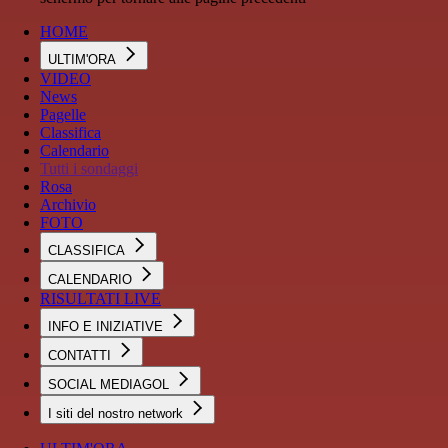
HOME
ULTIM'ORA
VIDEO
News
Pagelle
Classifica
Calendario
Tutti i sondaggi
Rosa
Archivio
FOTO
CLASSIFICA
CALENDARIO
RISULTATI LIVE
INFO E INIZIATIVE
CONTATTI
SOCIAL MEDIAGOL
I siti del nostro network