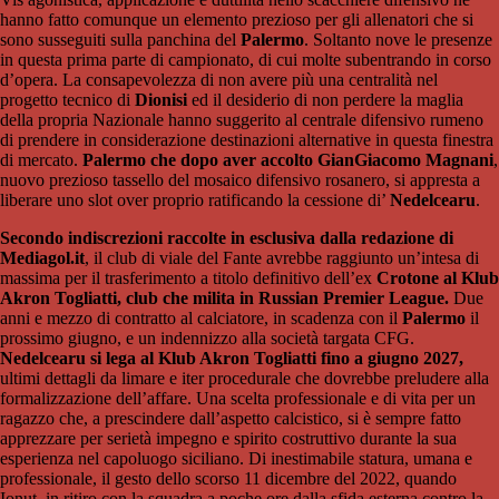
hanno fatto comunque un elemento prezioso per gli allenatori che si
sono susseguiti sulla panchina del
Palermo
. Soltanto nove le presenze
in questa prima parte di campionato, di cui molte subentrando in corso
d’opera. La consapevolezza di non avere più una centralità nel
progetto tecnico di
Dionisi
ed il desiderio di non perdere la maglia
della propria Nazionale hanno suggerito al centrale difensivo rumeno
di prendere in considerazione destinazioni alternative in questa finestra
di mercato.
Palermo che dopo aver accolto GianGiacomo Magnani
,
nuovo prezioso tassello del mosaico difensivo rosanero, si appresta a
liberare uno slot over proprio ratificando la cessione di’
Nedelcearu
.
Secondo indiscrezioni raccolte in esclusiva dalla redazione di
Mediagol.it
, il club di viale del Fante avrebbe raggiunto un’intesa di
massima per il trasferimento a titolo definitivo dell’ex
Crotone al Klub
Akron Togliatti, club che milita in Russian Premier League.
Due
anni e mezzo di contratto al calciatore, in scadenza con il
Palermo
il
prossimo giugno, e un indennizzo alla società targata CFG.
Nedelcearu si lega al Klub Akron Togliatti fino a giugno 2027,
ultimi dettagli da limare e iter procedurale che dovrebbe preludere alla
formalizzazione dell’affare. Una scelta professionale e di vita per un
ragazzo che, a prescindere dall’aspetto calcistico, si è sempre fatto
apprezzare per serietà impegno e spirito costruttivo durante la sua
esperienza nel capoluogo siciliano. Di inestimabile statura, umana e
professionale, il gesto dello scorso 11 dicembre del 2022, quando
Ionut, in ritiro con la squadra a poche ore dalla sfida esterna contro la