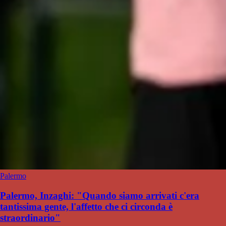
Palermo
Palermo, Inzaghi: "Quando siamo arrivati c'era
tantissima gente, l'affetto che ci circonda è
straordinario"