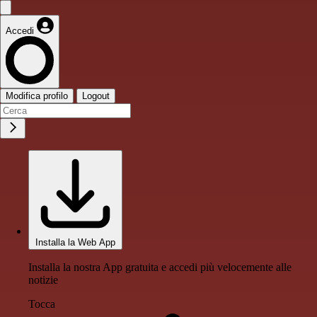
Accedi
Modifica profilo
Logout
Installa la Web App
Installa la nostra App gratuita e accedi più velocemente alle
notizie
Tocca