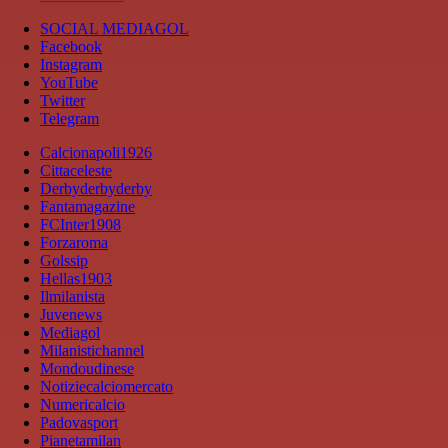
SOCIAL MEDIAGOL
Facebook
Instagram
YouTube
Twitter
Telegram
Calcionapoli1926
Cittaceleste
Derbyderbyderby
Fantamagazine
FCInter1908
Forzaroma
Golssip
Hellas1903
Ilmilanista
Juvenews
Mediagol
Milanistichannel
Mondoudinese
Notiziecalciomercato
Numericalcio
Padovasport
Pianetamilan