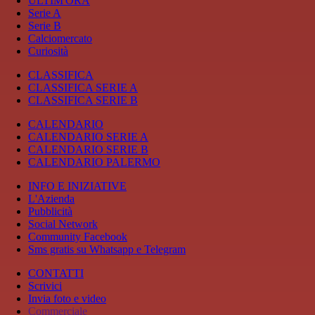
ULTIM'ORA
Serie A
Serie B
Calciomercato
Curiosità
CLASSIFICA
CLASSIFICA SERIE A
CLASSIFICA SERIE B
CALENDARIO
CALENDARIO SERIE A
CALENDARIO SERIE B
CALENDARIO PALERMO
INFO E INIZIATIVE
L'Azienda
Pubblicità
Social Network
Community Facebook
Sms gratis su Whatsapp e Telegram
CONTATTI
Scrivici
Invia foto e video
Commerciale