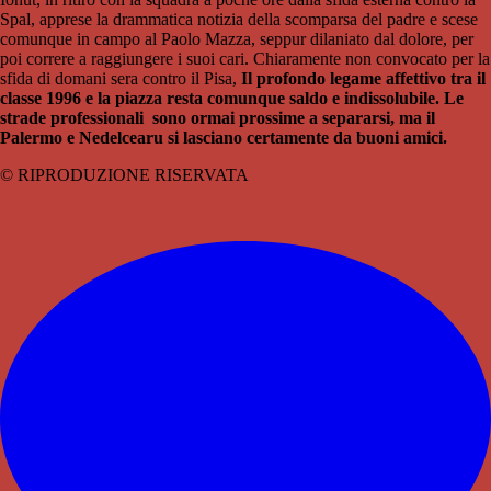
Spal, apprese la drammatica notizia della scomparsa del padre e scese
comunque in campo al Paolo Mazza, seppur dilaniato dal dolore, per
poi correre a raggiungere i suoi cari. Chiaramente non convocato per la
sfida di domani sera contro il Pisa,
Il profondo legame affettivo tra il
classe 1996 e la piazza resta comunque saldo e indissolubile. Le
strade professionali sono ormai prossime a separarsi, ma il
Palermo e Nedelcearu si lasciano certamente da buoni amici.
© RIPRODUZIONE RISERVATA