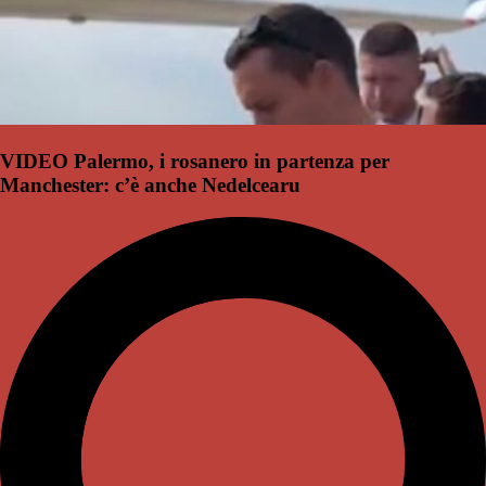
VIDEO Palermo, i rosanero in partenza per
Manchester: c’è anche Nedelcearu