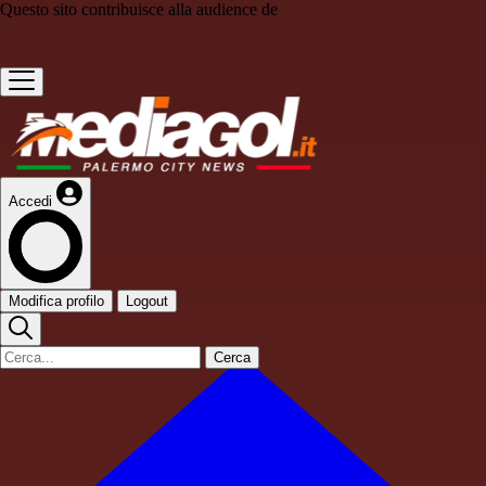
Questo sito contribuisce alla audience de
Accedi
Modifica profilo
Logout
Cerca