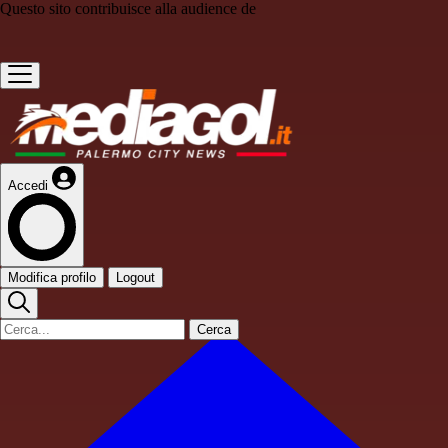
Questo sito contribuisce alla audience de
Accedi
Modifica profilo
Logout
Cerca