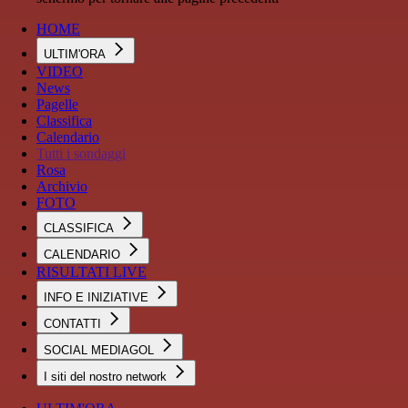
HOME
ULTIM'ORA
VIDEO
News
Pagelle
Classifica
Calendario
Tutti i sondaggi
Rosa
Archivio
FOTO
CLASSIFICA
CALENDARIO
RISULTATI LIVE
INFO E INIZIATIVE
CONTATTI
SOCIAL MEDIAGOL
I siti del nostro network