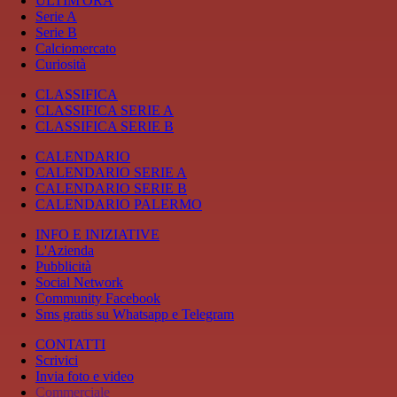
ULTIM'ORA
Serie A
Serie B
Calciomercato
Curiosità
CLASSIFICA
CLASSIFICA SERIE A
CLASSIFICA SERIE B
CALENDARIO
CALENDARIO SERIE A
CALENDARIO SERIE B
CALENDARIO PALERMO
INFO E INIZIATIVE
L'Azienda
Pubblicità
Social Network
Community Facebook
Sms gratis su Whatsapp e Telegram
CONTATTI
Scrivici
Invia foto e video
Commerciale