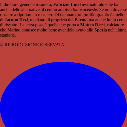
Il direttore generale rosanero,
Fabrizio Lucchesi
, naturalmente ha
anche delle alternative al centrocampista
biancoceleste
. Se non dovesse
riuscire a riportare in rosanero Di Gennaro, un profilo gradito è quello
di
Jacopo Dezi
, mediano di proprietà del
Parma
ma anche lui in cerca
di riscatto. La terza pista è quella che porta a
Matteo Ricci
, calciatore
che Marino conosce molto bene avendolo avuto allo
Spezia
nell'ultima
stagione.
© RIPRODUZIONE RISERVATA