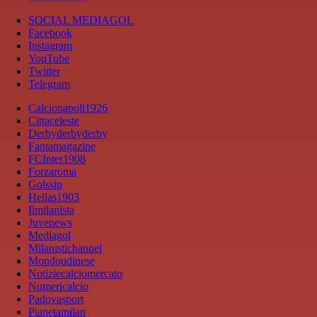
SOCIAL MEDIAGOL
Facebook
Instagram
YouTube
Twitter
Telegram
Calcionapoli1926
Cittaceleste
Derbyderbyderby
Fantamagazine
FCInter1908
Forzaroma
Golssip
Hellas1903
Ilmilanista
Juvenews
Mediagol
Milanistichannel
Mondoudinese
Notiziecalciomercato
Numericalcio
Padovasport
Pianetamilan