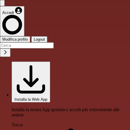
Accedi
Modifica profilo
Logout
Installa la Web App
Installa la nostra App gratuita e accedi più velocemente alle
notizie
Tocca