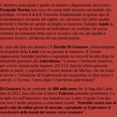
L'obiettivo principiale è quello di mettere a disposizione del tecnico
Pasquale Marino
una rosa che possa farlo lavorare sul modulo che
predilige, ovvero il
4-3-3
. Funzione fondamentale in questo tipo di
schieramento è ricoperta dal regista, un calciatore che abbia qualità
tecniche e fisicità per gestire al meglio la manovra. Salutato
Jajalo
la
necessità è quella di riuscire ad individuare un sostituto che possa
rientrare nei parametri della nuova società e che sia, per qualità e
spessore tecnico, all'altezza del suo predecessore.
In cima alla lista dei desideri c’è
Davide Di Gennaro
, centrocampista
di proprietà della
Lazio
con un passato in
rosanero
. Il 31enne
rappresenta l'identikit perfetto e soprattutto in cerca di riscatto dopo la
deludente parentesi alla
Salernitana
: "
Conosce l’ambiente rosanero,
per averlo vissuto nella stagione 2013/14, benché allora giocasse
dietro le punte, e soprattutto è molto stimato da Marino, che ha avuto
il merito e l’intuizione di trasformarlo da trequartista in play basso 5
anni fa, a Vicenza, l’anno dopo l’esperienza palermitana
".
Di Gennaro
ha un contratto da
400 mila euro
che lo lega alla Lazio
fino al 2022, una cifra che il nuovo
Palermo
potrebbe permettersi. Lo
scoglio sta nell'intavolare una trattativa con Lotito, il quale è un tipo
che non è molto propenso a concedere sconti: "
Potrebbe essere uno di
quei colpi da ultimi giorni di mercato, soprattutto se il giocatore si
convincerà della bontà del nuovo corso rosanero
".