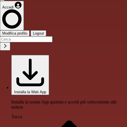
Accedi
Modifica profilo
Logout
Installa la Web App
Installa la nostra App gratuita e accedi più velocemente alle
notizie
Tocca