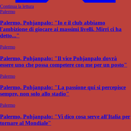
Continua la lettura
Palermo
Palermo, Pohjanpalo: "Io e il club abbiamo
l'ambizione di giocare ai massimi livelli. Mirri ci ha
detto..."
Palermo
Palermo, Pohjanpalo: "Il vice Pohjanpalo dovrà
essere uno che possa competere con me per un posto"
Palermo
Palermo, Pohjanpalo: "La passione qui si percepisce
sempre, non solo allo stadio"
Palermo
Palermo, Pohjanpalo: "Vi dico cosa serve all'Italia per
tornare al Mondiale"