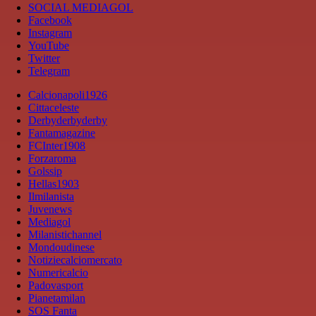
SOCIAL MEDIAGOL
Facebook
Instagram
YouTube
Twitter
Telegram
Calcionapoli1926
Cittaceleste
Derbyderbyderby
Fantamagazine
FCInter1908
Forzaroma
Golssip
Hellas1903
Ilmilanista
Juvenews
Mediagol
Milanistichannel
Mondoudinese
Notiziecalciomercato
Numericalcio
Padovasport
Pianetamilan
SOS Fanta