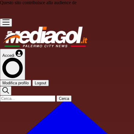
Questo sito contribuisce alla audience de
Accedi
Modifica profilo
Logout
Cerca