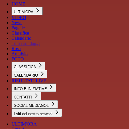
HOME
ULTIM'ORA
VIDEO
News
Pagelle
Classifica
Calendario
Tutti i sondaggi
Rosa
Archivio
FOTO
CLASSIFICA
CALENDARIO
RISULTATI LIVE
INFO E INIZIATIVE
CONTATTI
SOCIAL MEDIAGOL
I siti del nostro network
ULTIM'ORA