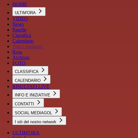
HOME
ULTIM'ORA
VIDEO
News
Pagelle
Classifica
Calendario
Tutti i sondaggi
Rosa
Archivio
FOTO
CLASSIFICA
CALENDARIO
RISULTATI LIVE
INFO E INIZIATIVE
CONTATTI
SOCIAL MEDIAGOL
I siti del nostro network
ULTIM'ORA