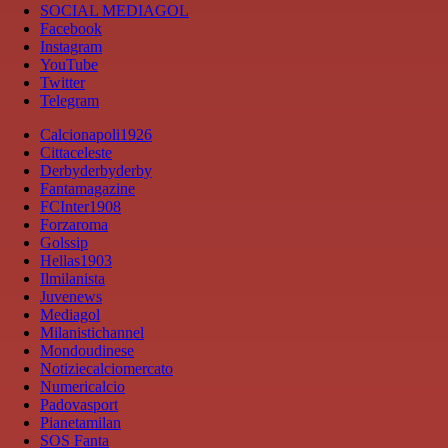
SOCIAL MEDIAGOL
Facebook
Instagram
YouTube
Twitter
Telegram
Calcionapoli1926
Cittaceleste
Derbyderbyderby
Fantamagazine
FCInter1908
Forzaroma
Golssip
Hellas1903
Ilmilanista
Juvenews
Mediagol
Milanistichannel
Mondoudinese
Notiziecalciomercato
Numericalcio
Padovasport
Pianetamilan
SOS Fanta