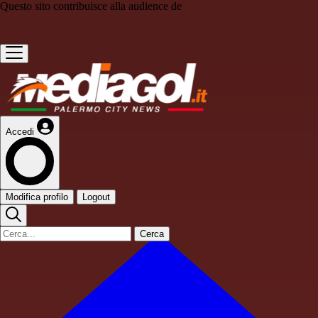
Questo sito contribuisce alla audience de
Accedi
Modifica profilo
Logout
Cerca