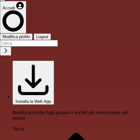
Accedi
Modifica profilo
Logout
Installa la Web App
Installa la nostra App gratuita e accedi più velocemente alle
notizie
Tocca