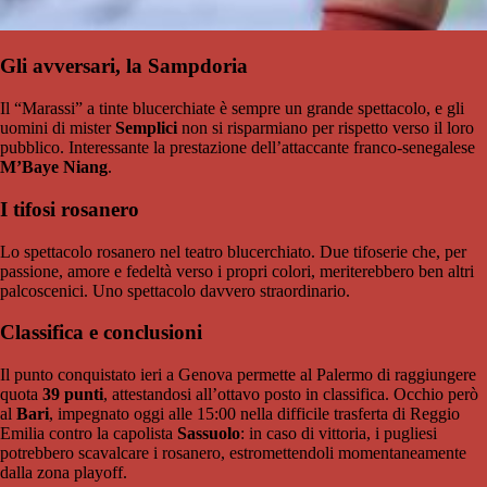
Gli avversari, la Sampdoria
Il “Marassi” a tinte blucerchiate è sempre un grande spettacolo, e gli
uomini di mister
Semplici
non si risparmiano per rispetto verso il loro
pubblico. Interessante la prestazione dell’attaccante franco-senegalese
M’Baye Niang
.
I tifosi rosanero
Lo spettacolo rosanero nel teatro blucerchiato. Due tifoserie che, per
passione, amore e fedeltà verso i propri colori, meriterebbero ben altri
palcoscenici. Uno spettacolo davvero straordinario.
Classifica e conclusioni
Il punto conquistato ieri a Genova permette al Palermo di raggiungere
quota
39 punti
, attestandosi all’ottavo posto in classifica. Occhio però
al
Bari
, impegnato oggi alle 15:00 nella difficile trasferta di Reggio
Emilia contro la capolista
Sassuolo
: in caso di vittoria, i pugliesi
potrebbero scavalcare i rosanero, estromettendoli momentaneamente
dalla zona playoff.