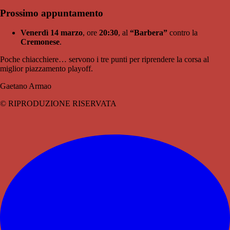
Prossimo appuntamento
Venerdì 14 marzo
, ore
20:30
, al
“Barbera”
contro la
Cremonese
.
Poche chiacchiere… servono i tre punti per riprendere la corsa al
miglior piazzamento playoff.
Gaetano Armao
© RIPRODUZIONE RISERVATA