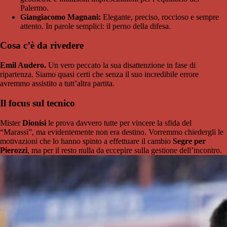
Palermo.
Giangiacomo Magnani:
Elegante, preciso, roccioso e sempre
attento. In parole semplici: il perno della difesa.
Cosa c’è da rivedere
Emil Audero.
Un vero peccato la sua disattenzione in fase di
ripartenza. Siamo quasi certi che senza il suo incredibile errore
avremmo assistito a tutt’altra partita.
Il focus sul tecnico
Mister
Dionisi
le prova davvero tutte per vincere la sfida del
“Marassi”, ma evidentemente non era destino. Vorremmo chiedergli le
motivazioni che lo hanno spinto a effettuare il cambio
Segre per
Pierozzi
, ma per il resto nulla da eccepire sulla gestione dell’incontro.