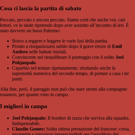
Cosa ci lascia la partita di sabato
Peccato, peccato e ancora peccato. Siamo certi che anche voi, cari
lettori, ve lo stiate ripetendo dopo aver assistito all’incontro di ieri. È
stato davvero un buon Palermo:
Bravo a reggere e leggere le varie fasi della partita.
Pronto a riorganizzarsi subito dopo il grave errore di
Emil
Audero
nelle battute iniziali.
Convincente nel riequilibrare il punteggio con il solito
Joel
Pohjanpalo
.
Caparbio nel tentare ripetutamente, sfruttando anche la
superiorità numerica del secondo tempo, di portare a casa i tre
punti.
Alla fine, però, il pareggio non può che stare stretto alla compagine
rosanero, per quanto visto in campo.
I migliori in campo
Joel Pohjanpalo:
Il bomber di razza che serviva alla squadra.
Indispensabile.
Claudio Gomes:
Solita ottima prestazione del francese: corsa,
geometrie e intuizioni imprescindibili per l’equilibrio del