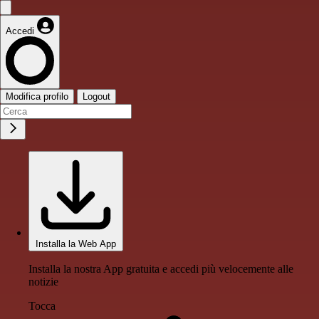
Accedi
Modifica profilo
Logout
Installa la Web App
Installa la nostra App gratuita e accedi più velocemente alle
notizie
Tocca