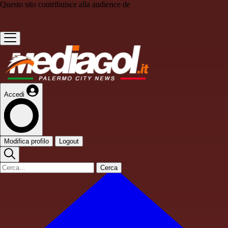
Questo sito contribuisce alla audience de
Accedi
Modifica profilo
Logout
Cerca