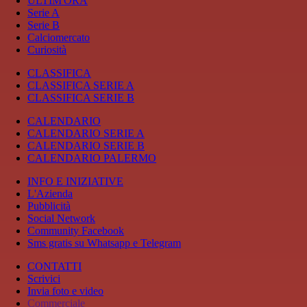
ULTIM'ORA
Serie A
Serie B
Calciomercato
Curiosità
CLASSIFICA
CLASSIFICA SERIE A
CLASSIFICA SERIE B
CALENDARIO
CALENDARIO SERIE A
CALENDARIO SERIE B
CALENDARIO PALERMO
INFO E INIZIATIVE
L'Azienda
Pubblicità
Social Network
Community Facebook
Sms gratis su Whatsapp e Telegram
CONTATTI
Scrivici
Invia foto e video
Commerciale