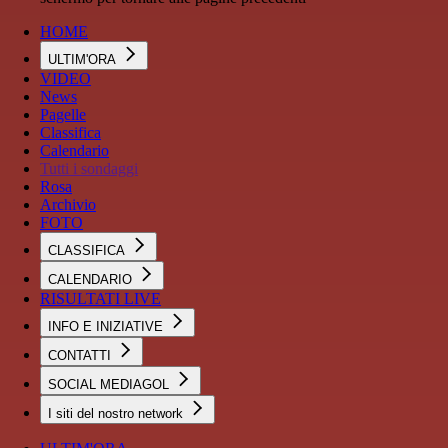
HOME
ULTIM'ORA
VIDEO
News
Pagelle
Classifica
Calendario
Tutti i sondaggi
Rosa
Archivio
FOTO
CLASSIFICA
CALENDARIO
RISULTATI LIVE
INFO E INIZIATIVE
CONTATTI
SOCIAL MEDIAGOL
I siti del nostro network