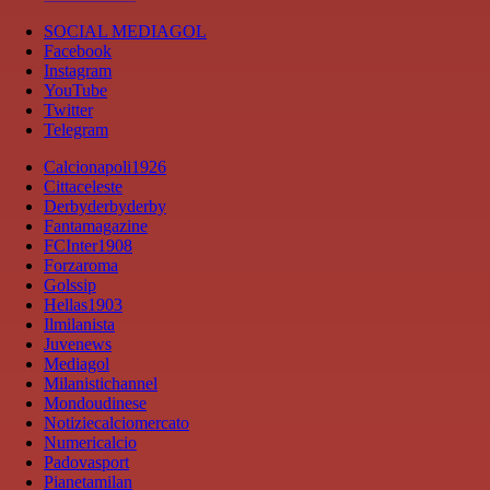
SOCIAL MEDIAGOL
Facebook
Instagram
YouTube
Twitter
Telegram
Calcionapoli1926
Cittaceleste
Derbyderbyderby
Fantamagazine
FCInter1908
Forzaroma
Golssip
Hellas1903
Ilmilanista
Juvenews
Mediagol
Milanistichannel
Mondoudinese
Notiziecalciomercato
Numericalcio
Padovasport
Pianetamilan