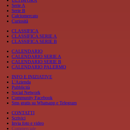
ULTIM'ORA
Serie A
Serie B
Calciomercato
Curiosità
CLASSIFICA
CLASSIFICA SERIE A
CLASSIFICA SERIE B
CALENDARIO
CALENDARIO SERIE A
CALENDARIO SERIE B
CALENDARIO PALERMO
INFO E INIZIATIVE
L'Azienda
Pubblicità
Social Network
Community Facebook
Sms gratis su Whatsapp e Telegram
CONTATTI
Scrivici
Invia foto e video
Commerciale