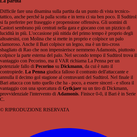
La partita
Difficile fare una disamina sulla partita da un punto di vista tecnico-
tattico, anche perché la palla scotta e in terra ci sta ben poco. Il Sudtirol
si fa preferire per fraseggio e propensione offensiva. Gli uomini di
Castori sembrano più centrati nella gara e giocano con un pizzico di
lucidità in più. L'occasione più nitida del primo tempo è proprio degli
altoatesini, con Molina che si mette in proprio e colpisce un palo
clamoroso. Anche il Bari colpisce un legno, ma è un tiro-cross
sbagliato di Rao che non impensierisce nemmeno Adamonis, piuttosto
colpisce la parte esterna del palo. Nel secondo tempo il Sudtirol trova il
vantaggio con Pecorino, ma il VAR richiama La Penna per un
potenziale fallo di
Pecorino
su
Dickmann
, da cui è nato il
contropiede.
La Penna
giudica falloso il contrasto dell'attaccante e
annulla il decimo gol stagione al centravanti del Sudtirol. Nel finale il
Bari attacca con tutto quello che ha - poco, a essere sinceri - e sfiora il
vantaggio con una sporcatura di
Gytkjaer
su un tiro di Dickmann,
provvidenziale l'intervento di
Adamonis
. Finisce 0-0, il Bari è in Serie
C.
© RIPRODUZIONE RISERVATA