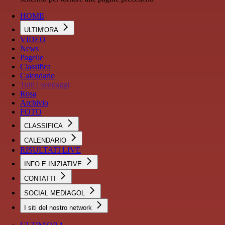
HOME
ULTIM'ORA
VIDEO
News
Pagelle
Classifica
Calendario
Tutti i sondaggi
Rosa
Archivio
FOTO
CLASSIFICA
CALENDARIO
RISULTATI LIVE
INFO E INIZIATIVE
CONTATTI
SOCIAL MEDIAGOL
I siti del nostro network