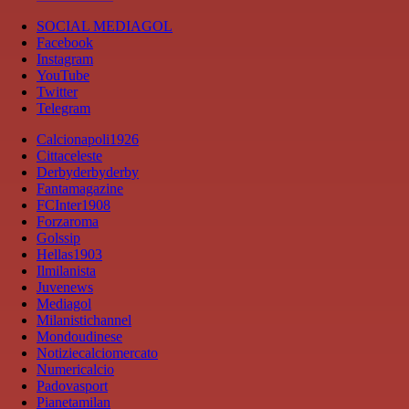
SOCIAL MEDIAGOL
Facebook
Instagram
YouTube
Twitter
Telegram
Calcionapoli1926
Cittaceleste
Derbyderbyderby
Fantamagazine
FCInter1908
Forzaroma
Golssip
Hellas1903
Ilmilanista
Juvenews
Mediagol
Milanistichannel
Mondoudinese
Notiziecalciomercato
Numericalcio
Padovasport
Pianetamilan