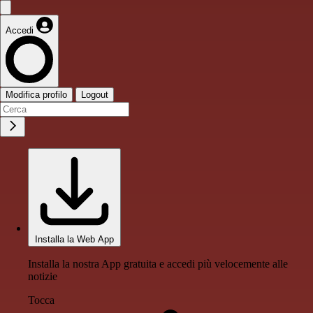
Accedi
Modifica profilo
Logout
Installa la Web App
Installa la nostra App gratuita e accedi più velocemente alle
notizie
Tocca