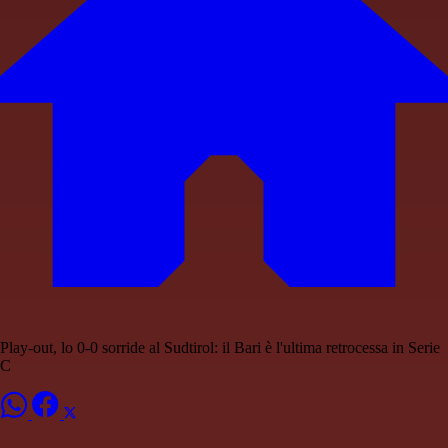
Play-out, lo 0-0 sorride al Sudtirol: il Bari è l'ultima retrocessa in Serie
C