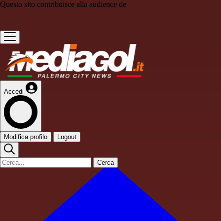
Questo sito contribuisce alla audience de
Accedi
Modifica profilo
Logout
Cerca