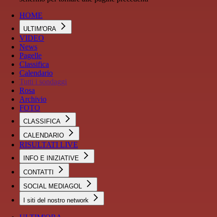
HOME
ULTIM'ORA
VIDEO
News
Pagelle
Classifica
Calendario
Tutti i sondaggi
Rosa
Archivio
FOTO
CLASSIFICA
CALENDARIO
RISULTATI LIVE
INFO E INIZIATIVE
CONTATTI
SOCIAL MEDIAGOL
I siti del nostro network