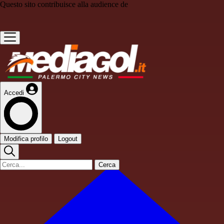
Questo sito contribuisce alla audience de
Accedi
Modifica profilo
Logout
Cerca