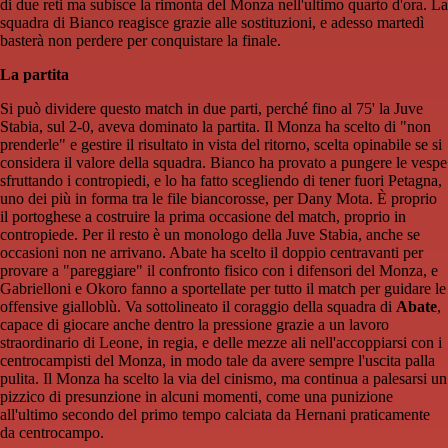
di due reti ma subisce la rimonta del Monza nell'ultimo quarto d'ora. La
squadra di Bianco reagisce grazie alle sostituzioni, e adesso martedì
basterà non perdere per conquistare la finale.
La partita
Si può dividere questo match in due parti, perché fino al 75' la Juve
Stabia, sul 2-0, aveva dominato la partita. Il Monza ha scelto di "non
prenderle" e gestire il risultato in vista del ritorno, scelta opinabile se si
considera il valore della squadra. Bianco ha provato a pungere le vespe
sfruttando i contropiedi, e lo ha fatto scegliendo di tener fuori Petagna,
uno dei più in forma tra le file biancorosse, per Dany Mota. È proprio
il portoghese a costruire la prima occasione del match, proprio in
contropiede. Per il resto è un monologo della Juve Stabia, anche se
occasioni non ne arrivano. Abate ha scelto il doppio centravanti per
provare a "pareggiare" il confronto fisico con i difensori del Monza, e
Gabrielloni e Okoro fanno a sportellate per tutto il match per guidare le
offensive gialloblù. Va sottolineato il coraggio della squadra di
Abate
,
capace di giocare anche dentro la pressione grazie a un lavoro
straordinario di Leone, in regia, e delle mezze ali nell'accoppiarsi con i
centrocampisti del Monza, in modo tale da avere sempre l'uscita palla
pulita. Il Monza ha scelto la via del cinismo, ma continua a palesarsi un
pizzico di presunzione in alcuni momenti, come una punizione
all'ultimo secondo del primo tempo calciata da Hernani praticamente
da centrocampo.