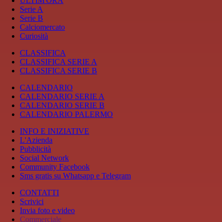
ULTIM'ORA
Serie A
Serie B
Calciomercato
Curiosità
CLASSIFICA
CLASSIFICA SERIE A
CLASSIFICA SERIE B
CALENDARIO
CALENDARIO SERIE A
CALENDARIO SERIE B
CALENDARIO PALERMO
INFO E INIZIATIVE
L'Azienda
Pubblicità
Social Network
Community Facebook
Sms gratis su Whatsapp e Telegram
CONTATTI
Scrivici
Invia foto e video
Commerciale