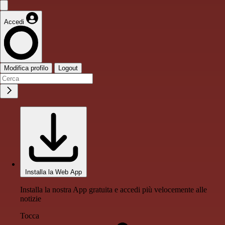
Accedi
Modifica profilo
Logout
Installa la Web App
Installa la nostra App gratuita e accedi più velocemente alle
notizie
Tocca