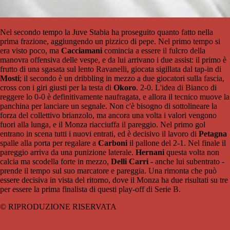
Nel secondo tempo la Juve Stabia ha proseguito quanto fatto nella
prima frazione, aggiungendo un pizzico di pepe. Nel primo tempo si
era visto poco, ma
Cacciamani
comincia a essere il fulcro della
manovra offensiva delle vespe, e da lui arrivano i due assist: il primo è
frutto di una sgasata sul lento Ravanelli, giocata sigillata dal tap-in di
Mosti
; il secondo è un dribbling in mezzo a due giocatori sulla fascia,
cross con i giri giusti per la testa di
Okoro
. 2-0. L'idea di Bianco di
reggere lo 0-0 è definitivamente naufragata, e allora il tecnico muove la
panchina per lanciare un segnale. Non c'è bisogno di sottolineare la
forza del collettivo brianzolo, ma ancora una volta i valori vengono
fuori alla lunga, e il Monza riacciuffa il pareggio. Nel primo gol
entrano in scena tutti i nuovi entrati, ed è decisivo il lavoro di
Petagna
spalle alla porta per regalare a
Carboni
il pallone del 2-1. Nel finale il
pareggio arriva da una punizione laterale.
Hernani
questa volta non
calcia ma scodella forte in mezzo,
Delli
Carri
- anche lui subentrato -
prende il tempo sul suo marcatore e pareggia. Una rimonta che può
essere decisiva in vista del ritorno, dove il Monza ha due risultati su tre
per essere la prima finalista di questi play-off di Serie B.
© RIPRODUZIONE RISERVATA