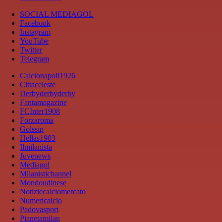
SOCIAL MEDIAGOL
Facebook
Instagram
YouTube
Twitter
Telegram
Calcionapoli1926
Cittaceleste
Derbyderbyderby
Fantamagazine
FCInter1908
Forzaroma
Golssip
Hellas1903
Ilmilanista
Juvenews
Mediagol
Milanistichannel
Mondoudinese
Notiziecalciomercato
Numericalcio
Padovasport
Pianetamilan