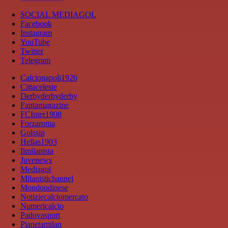
SOCIAL MEDIAGOL
Facebook
Instagram
YouTube
Twitter
Telegram
Calcionapoli1926
Cittaceleste
Derbyderbyderby
Fantamagazine
FCInter1908
Forzaroma
Golssip
Hellas1903
Ilmilanista
Juvenews
Mediagol
Milanistichannel
Mondoudinese
Notiziecalciomercato
Numericalcio
Padovasport
Pianetamilan