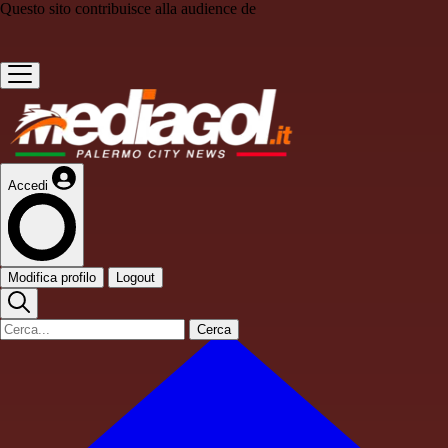
Questo sito contribuisce alla audience de
Accedi
Modifica profilo
Logout
Cerca