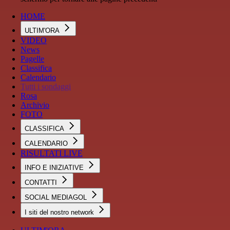
HOME
ULTIM'ORA
VIDEO
News
Pagelle
Classifica
Calendario
Tutti i sondaggi
Rosa
Archivio
FOTO
CLASSIFICA
CALENDARIO
RISULTATI LIVE
INFO E INIZIATIVE
CONTATTI
SOCIAL MEDIAGOL
I siti del nostro network