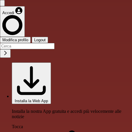
Accedi
Modifica profilo
Logout
Installa la Web App
Installa la nostra App gratuita e accedi più velocemente alle
notizie
Tocca