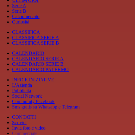
ULTIM'ORA
Serie A
Serie B
Calciomercato
Curiosità
CLASSIFICA
CLASSIFICA SERIE A
CLASSIFICA SERIE B
CALENDARIO
CALENDARIO SERIE A
CALENDARIO SERIE B
CALENDARIO PALERMO
INFO E INIZIATIVE
L'Azienda
Pubblicità
Social Network
Community Facebook
Sms gratis su Whatsapp e Telegram
CONTATTI
Scrivici
Invia foto e video
Commerciale