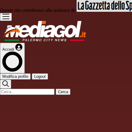
Questo sito contribuisce alla audience de
Accedi
Modifica profilo
Logout
Cerca