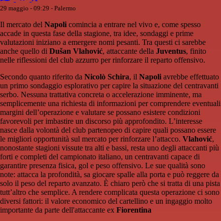
29 maggio - 09:29
- Palermo
Il mercato del
Napoli
comincia a entrare nel vivo e, come spesso
accade in questa fase della stagione, tra idee, sondaggi e prime
valutazioni iniziano a emergere nomi pesanti. Tra questi ci sarebbe
anche quello di
Dušan Vlahović
, attaccante della
Juventus
, finito
nelle riflessioni del club azzurro per rinforzare il reparto offensivo.
Secondo quanto riferito da
Nicolò Schira
, il
Napoli
avrebbe effettuato
un primo sondaggio esplorativo per capire la situazione del centravanti
serbo. Nessuna trattativa concreta o accelerazione imminente, ma
semplicemente una richiesta di informazioni per comprendere eventuali
margini dell’operazione e valutare se possano esistere condizioni
favorevoli per imbastire un discorso più approfondito. L’interesse
nasce dalla volontà del club partenopeo di capire quali possano essere
le migliori opportunità sul mercato per rinforzare l’attacco.
Vlahović
,
nonostante stagioni vissute tra alti e bassi, resta uno degli attaccanti più
forti e completi del campionato italiano, un centravanti capace di
garantire presenza fisica, gol e peso offensivo. Le sue qualità sono
note: attacca la profondità, sa giocare spalle alla porta e può reggere da
solo il peso del reparto avanzato. È chiaro però che si tratta di una pista
tutt’altro che semplice. A rendere complicata questa operazione ci sono
diversi fattori: il valore economico del cartellino e un ingaggio molto
importante da parte dell'attaccante ex
Fiorentina