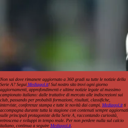
Non sai dove rimanere aggiornato a 360 gradi su tutte le notizie della
Serie A? Segui
Mediagol.it
! Sul nostro sito trovi ogni giorno
aggiornamenti, approfondimenti e ultime notizie legate al massimo
campionato italiano: dalle trattative di mercato alle indiscrezioni sui
club, passando per probabili formazioni, risultati, classifiche,
interviste, conferenze stampa e tutte le novità dai campi.
Mediagol.it
ti
accompagna durante tutta la stagione con contenuti sempre aggiornati
sulle principali protagoniste della Serie A, raccontando curiosità,
retroscena e sviluppi in tempo reale. Per non perdere nulla sul calcio
italiano, continua a seguire
Mediagol.it
.