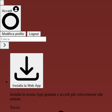
Accedi
Modifica profilo
Logout
Installa la Web App
Installa la nostra App gratuita e accedi più velocemente alle
notizie
Tocca