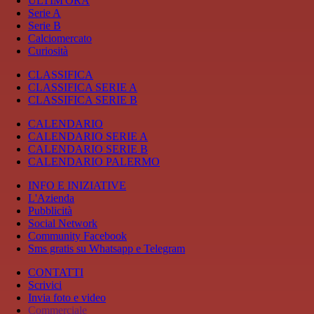
ULTIM'ORA
Serie A
Serie B
Calciomercato
Curiosità
CLASSIFICA
CLASSIFICA SERIE A
CLASSIFICA SERIE B
CALENDARIO
CALENDARIO SERIE A
CALENDARIO SERIE B
CALENDARIO PALERMO
INFO E INIZIATIVE
L'Azienda
Pubblicità
Social Network
Community Facebook
Sms gratis su Whatsapp e Telegram
CONTATTI
Scrivici
Invia foto e video
Commerciale