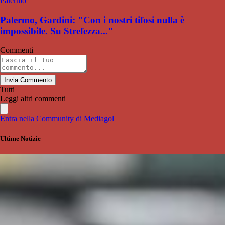
Palermo
Palermo, Gardini: "Con i nostri tifosi nulla è
impossibile. Su Strefezza..."
Commenti
Invia Commento
Tutti
Leggi altri commenti
Entra nella Community di Mediagol
Ultime Notizie