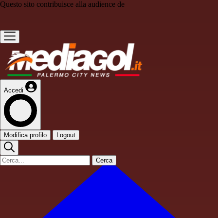
Questo sito contribuisce alla audience de
Accedi
Modifica profilo
Logout
Cerca