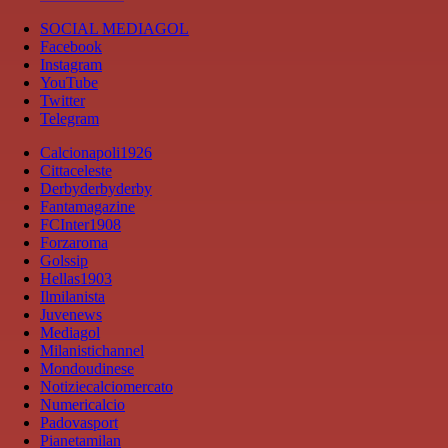
SOCIAL MEDIAGOL
Facebook
Instagram
YouTube
Twitter
Telegram
Calcionapoli1926
Cittaceleste
Derbyderbyderby
Fantamagazine
FCInter1908
Forzaroma
Golssip
Hellas1903
Ilmilanista
Juvenews
Mediagol
Milanistichannel
Mondoudinese
Notiziecalciomercato
Numericalcio
Padovasport
Pianetamilan