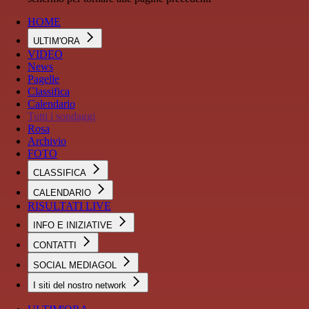
HOME
ULTIM'ORA
VIDEO
News
Pagelle
Classifica
Calendario
Tutti i sondaggi
Rosa
Archivio
FOTO
CLASSIFICA
CALENDARIO
RISULTATI LIVE
INFO E INIZIATIVE
CONTATTI
SOCIAL MEDIAGOL
I siti del nostro network