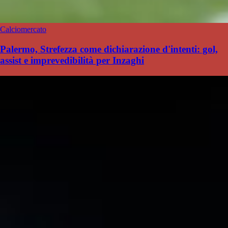
Calciomercato
Palermo, Strefezza come dichiarazione d'intenti: gol,
assist e imprevedibilità per Inzaghi