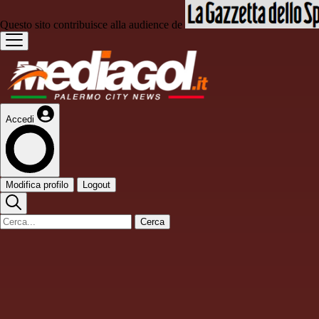
Questo sito contribuisce alla audience de
Accedi
Modifica profilo
Logout
Cerca