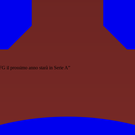
FG il prossimo anno starà in Serie A”