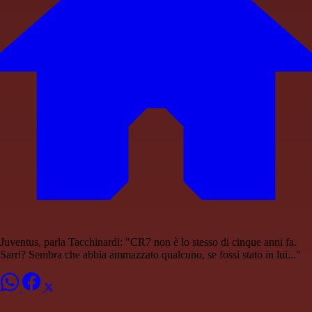
Juventus, parla Tacchinardi: "CR7 non è lo stesso di cinque anni fa.
Sarri? Sembra che abbia ammazzato qualcuno, se fossi stato in lui..."