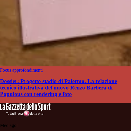
Focus approfondimenti
Dossier: Progetto stadio di Palermo. La relazione
tecnico illustrativa del nuovo Renzo Barbera di
Populous con rendering e foto
Mediagol