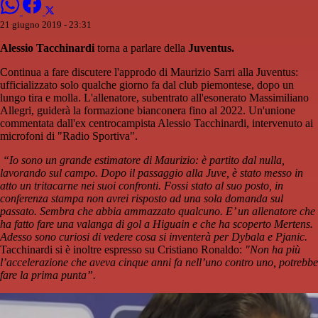
21 giugno 2019 - 23:31
Alessio Tacchinardi
torna a parlare della
Juventus.
Continua a fare discutere l'approdo di Maurizio Sarri alla Juventus:
ufficializzato solo qualche giorno fa dal club piemontese, dopo un
lungo tira e molla. L'allenatore, subentrato all'esonerato Massimiliano
Allegri, guiderà la formazione bianconera fino al 2022. Un'unione
commentata dall'ex centrocampista Alessio Tacchinardi, intervenuto ai
microfoni di "Radio Sportiva".
“Io sono un grande estimatore di Maurizio: è partito dal nulla,
lavorando sul campo. Dopo il passaggio alla Juve, è stato messo in
atto un tritacarne nei suoi confronti. Fossi stato al suo posto, in
conferenza stampa non avrei risposto ad una sola domanda sul
passato. Sembra che abbia ammazzato qualcuno. E’ un allenatore che
ha fatto fare una valanga di gol a Higuain e che ha scoperto Mertens.
Adesso sono curiosi di vedere cosa si inventerà per Dybala e Pjanic.
Tacchinardi si è inoltre espresso su Cristiano Ronaldo:
"Non ha più
l’accelerazione che aveva cinque anni fa nell’uno contro uno, potrebbe
fare la prima punta”.