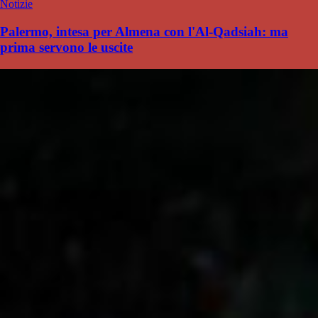
Notizie
Palermo, intesa per Almena con l'Al-Qadsiah: ma
prima servono le uscite