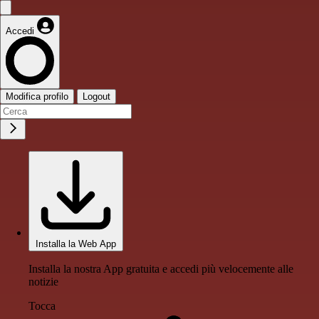
Accedi
Modifica profilo
Logout
Installa la Web App
Installa la nostra App gratuita e accedi più velocemente alle
notizie
Tocca