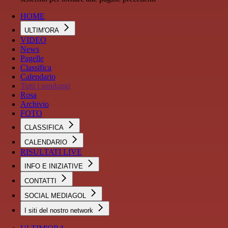
HOME
ULTIM'ORA
VIDEO
News
Pagelle
Classifica
Calendario
Tutti i sondaggi
Rosa
Archivio
FOTO
CLASSIFICA
CALENDARIO
RISULTATI LIVE
INFO E INIZIATIVE
CONTATTI
SOCIAL MEDIAGOL
I siti del nostro network