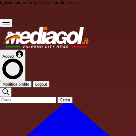
Questo sito contribuisce alla audience de
Accedi
Modifica profilo
Logout
Cerca