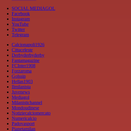
SOCIAL MEDIAGOL
Facebook
Instagram
YouTube
Twitter
Telegram
Calcionapoli1926
Cittaceleste
Derbyderbyderby
Fantamagazine
FCInter1908
Forzaroma
Golssip
Hellas1903
Ilmilanista
Juvenews
Mediagol
Milanistichannel
Mondoudinese
Notiziecalciomercato
Numericalcio
Padovasport
Pianetamilan