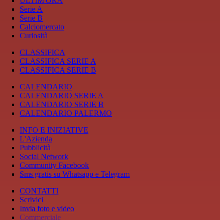
ULTIM'ORA
Serie A
Serie B
Calciomercato
Curiosità
CLASSIFICA
CLASSIFICA SERIE A
CLASSIFICA SERIE B
CALENDARIO
CALENDARIO SERIE A
CALENDARIO SERIE B
CALENDARIO PALERMO
INFO E INIZIATIVE
L'Azienda
Pubblicità
Social Network
Community Facebook
Sms gratis su Whatsapp e Telegram
CONTATTI
Scrivici
Invia foto e video
Commerciale