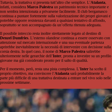
Tuttavia, la trattativa si presenta tutt’altro che semplice. L’
Atalanta
,
infatti, considera
Marco Palestra
un patrimonio tecnico importante e
non sembra intenzionata a privarsene facilmente. Il club bergamasco
continua a puntare fortemente sulla valorizzazione dei propri giovani e
potrebbe opporre resistenza davanti a qualsiasi tentativo di affondo,
soprattutto se non accompagnato da un’offerta ritenuta adeguata.
Il possibile intreccio resta inoltre strettamente legato al destino di
Denzel Dumfries
. L’esterno olandese continua a essere osservato con
attenzione sul mercato internazionale e una sua eventuale partenza
aprirebbe inevitabilmente la necessità di intervenire con decisione sulla
corsia destra. In quel caso, il nome di
Marco Palestra
salirebbe
ulteriormente nelle gerarchie dell’
Inter
, pronta a investire su un profilo
giovane ma già considerato pronto per il salto di qualità.
Per il momento, però, resta una pista complessa. L’
Inter
ha scelto il
proprio obiettivo, ma convincere l’
Atalanta
sarà probabilmente la
parte più difficile di una trattativa destinata a entrare nel vivo solo nelle
prossime settimane.