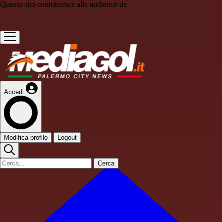
Questo sito contribuisce alla audience de
Accedi
Modifica profilo
Logout
Cerca