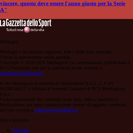
vincere, questo deve essere l'anno giusto per la Serie
A"
Mediagol
Mediagol è un marchio registrato, tutti i diritti sono riservati.
Vietata la riproduzione anche parziale.
Copyright © 2020-2026 Mediagol.it La concessionaria pubblicitaria è
RCS Pubblicità; solo per la pubblicità locale scrivere a
redazione@mediagol.it
Il sito Mediagol.it di titolarità di Mediaeditors S.r.l.s., C.F./PI
06198340827, è affiliato al network Gazzanet di RCS Mediagroup
S.p.a..
Unico responsabile dei contenuti (testi, foto, video e grafiche) è
Mediaeditors; per ogni comunicazione avente ad oggetto i contenuti
del Sito scrivere a
redazione@mediagol.it
Info e Iniziative
l’azienda