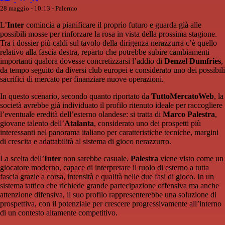
28 maggio - 10:13
- Palermo
L’
Inter
comincia a pianificare il proprio futuro e guarda già alle
possibili mosse per rinforzare la rosa in vista della prossima stagione.
Tra i dossier più caldi sul tavolo della dirigenza nerazzurra c’è quello
relativo alla fascia destra, reparto che potrebbe subire cambiamenti
importanti qualora dovesse concretizzarsi l’addio di
Denzel Dumfries
,
da tempo seguito da diversi club europei e considerato uno dei possibili
sacrifici di mercato per finanziare nuove operazioni.
In questo scenario, secondo quanto riportato da
TuttoMercatoWeb
, la
società avrebbe già individuato il profilo ritenuto ideale per raccogliere
l’eventuale eredità dell’esterno olandese: si tratta di
Marco Palestra
,
giovane talento dell’
Atalanta
, considerato uno dei prospetti più
interessanti nel panorama italiano per caratteristiche tecniche, margini
di crescita e adattabilità al sistema di gioco nerazzurro.
La scelta dell’
Inter
non sarebbe casuale.
Palestra
viene visto come un
giocatore moderno, capace di interpretare il ruolo di esterno a tutta
fascia grazie a corsa, intensità e qualità nelle due fasi di gioco. In un
sistema tattico che richiede grande partecipazione offensiva ma anche
attenzione difensiva, il suo profilo rappresenterebbe una soluzione di
prospettiva, con il potenziale per crescere progressivamente all’interno
di un contesto altamente competitivo.