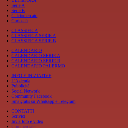
ULTIM'ORA
Serie A
Serie B
Calciomercato
Curiosità
CLASSIFICA
CLASSIFICA SERIE A
CLASSIFICA SERIE B
CALENDARIO
CALENDARIO SERIE A
CALENDARIO SERIE B
CALENDARIO PALERMO
INFO E INIZIATIVE
L'Azienda
Pubblicità
Social Network
Community Facebook
Sms gratis su Whatsapp e Telegram
CONTATTI
Scrivici
Invia foto e video
Commerciale