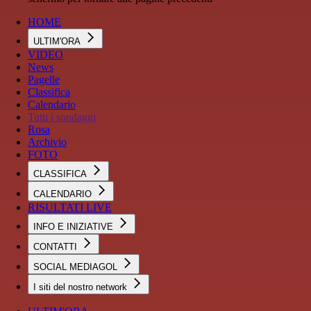
HOME
ULTIM'ORA
VIDEO
News
Pagelle
Classifica
Calendario
Tutti i sondaggi
Rosa
Archivio
FOTO
CLASSIFICA
CALENDARIO
RISULTATI LIVE
INFO E INIZIATIVE
CONTATTI
SOCIAL MEDIAGOL
I siti del nostro network