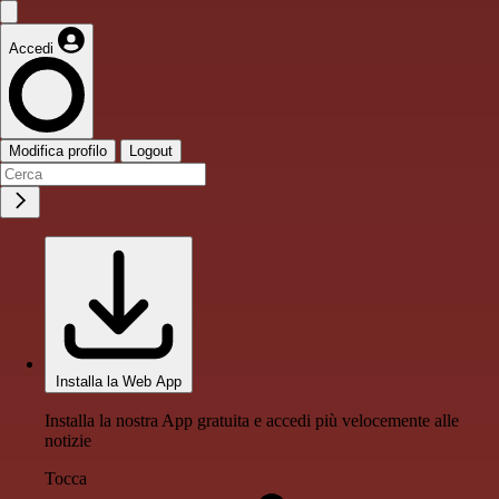
Accedi
Modifica profilo
Logout
Installa la Web App
Installa la nostra App gratuita e accedi più velocemente alle
notizie
Tocca