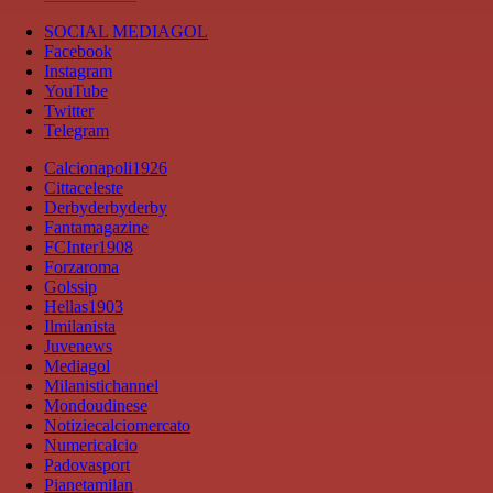
SOCIAL MEDIAGOL
Facebook
Instagram
YouTube
Twitter
Telegram
Calcionapoli1926
Cittaceleste
Derbyderbyderby
Fantamagazine
FCInter1908
Forzaroma
Golssip
Hellas1903
Ilmilanista
Juvenews
Mediagol
Milanistichannel
Mondoudinese
Notiziecalciomercato
Numericalcio
Padovasport
Pianetamilan