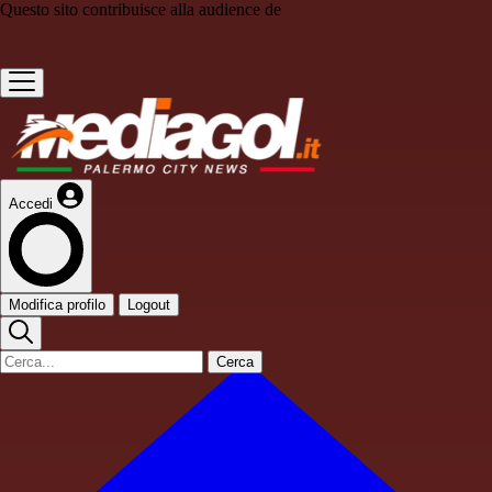
Questo sito contribuisce alla audience de
Accedi
Modifica profilo
Logout
Cerca