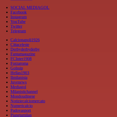
SOCIAL MEDIAGOL
Facebook
Instagram
YouTube
Twitter
Telegram
Calcionapoli1926
Cittaceleste
Derbyderbyderby
Fantamagazine
FCInter1908
Forzaroma
Golssip
Hellas1903
Ilmilanista
Juvenews
Mediagol
Milanistichannel
Mondoudinese
Notiziecalciomercato
Numericalcio
Padovasport
Pianetamilan