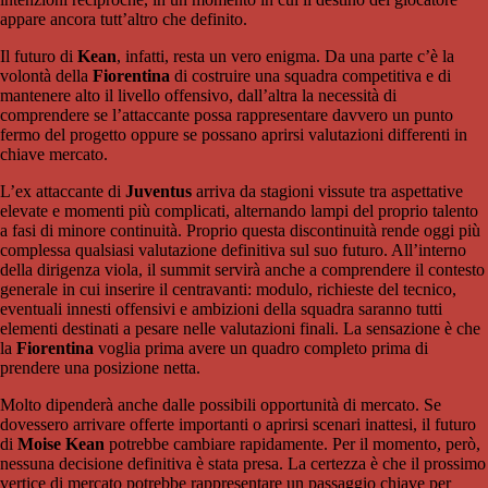
appare ancora tutt’altro che definito.
Il futuro di
Kean
, infatti, resta un vero enigma. Da una parte c’è la
volontà della
Fiorentina
di costruire una squadra competitiva e di
mantenere alto il livello offensivo, dall’altra la necessità di
comprendere se l’attaccante possa rappresentare davvero un punto
fermo del progetto oppure se possano aprirsi valutazioni differenti in
chiave mercato.
L’ex attaccante di
Juventus
arriva da stagioni vissute tra aspettative
elevate e momenti più complicati, alternando lampi del proprio talento
a fasi di minore continuità. Proprio questa discontinuità rende oggi più
complessa qualsiasi valutazione definitiva sul suo futuro. All’interno
della dirigenza viola, il summit servirà anche a comprendere il contesto
generale in cui inserire il centravanti: modulo, richieste del tecnico,
eventuali innesti offensivi e ambizioni della squadra saranno tutti
elementi destinati a pesare nelle valutazioni finali. La sensazione è che
la
Fiorentina
voglia prima avere un quadro completo prima di
prendere una posizione netta.
Molto dipenderà anche dalle possibili opportunità di mercato. Se
dovessero arrivare offerte importanti o aprirsi scenari inattesi, il futuro
di
Moise Kean
potrebbe cambiare rapidamente. Per il momento, però,
nessuna decisione definitiva è stata presa. La certezza è che il prossimo
vertice di mercato potrebbe rappresentare un passaggio chiave per