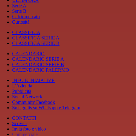
ULTIM'ORA
Serie A
Serie B
Calciomercato
Curiosità
CLASSIFICA
CLASSIFICA SERIE A
CLASSIFICA SERIE B
CALENDARIO
CALENDARIO SERIE A
CALENDARIO SERIE B
CALENDARIO PALERMO
INFO E INIZIATIVE
L'Azienda
Pubblicità
Social Network
Community Facebook
Sms gratis su Whatsapp e Telegram
CONTATTI
Scrivici
Invia foto e video
Commerciale