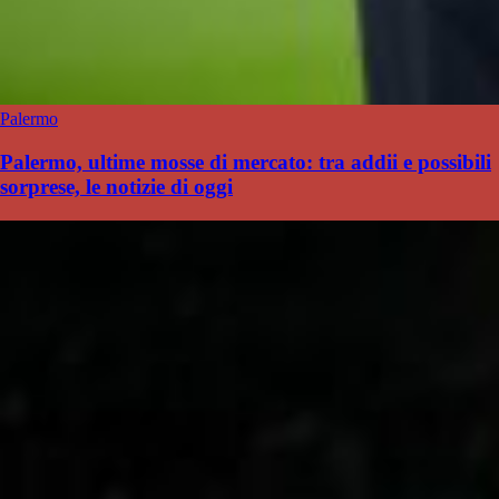
Palermo
Palermo, ultime mosse di mercato: tra addii e possibili
sorprese, le notizie di oggi