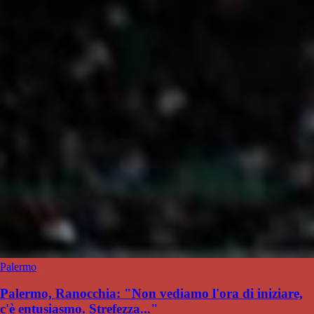
Palermo
Palermo, Ranocchia: "Non vediamo l'ora di iniziare,
c'è entusiasmo. Strefezza..."