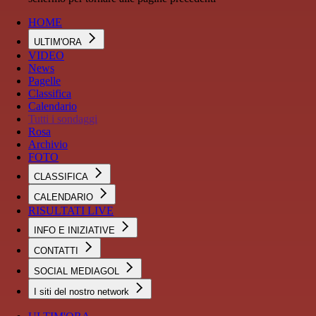
HOME
ULTIM'ORA
VIDEO
News
Pagelle
Classifica
Calendario
Tutti i sondaggi
Rosa
Archivio
FOTO
CLASSIFICA
CALENDARIO
RISULTATI LIVE
INFO E INIZIATIVE
CONTATTI
SOCIAL MEDIAGOL
I siti del nostro network