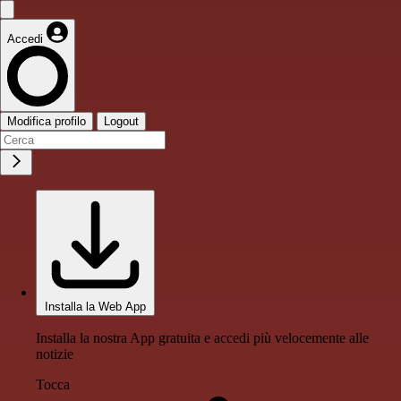
Accedi
Modifica profilo
Logout
Installa la Web App
Installa la nostra App gratuita e accedi più velocemente alle
notizie
Tocca