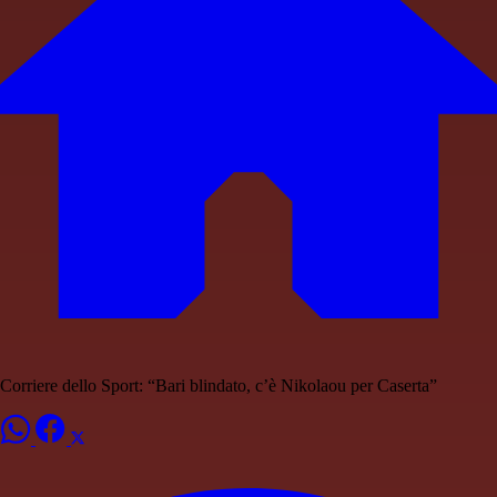
Corriere dello Sport: “Bari blindato, c’è Nikolaou per Caserta”