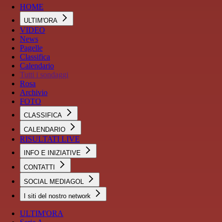
HOME
ULTIM'ORA
VIDEO
News
Pagelle
Classifica
Calendario
Tutti i sondaggi
Rosa
Archivio
FOTO
CLASSIFICA
CALENDARIO
RISULTATI LIVE
INFO E INIZIATIVE
CONTATTI
SOCIAL MEDIAGOL
I siti del nostro network
ULTIM'ORA