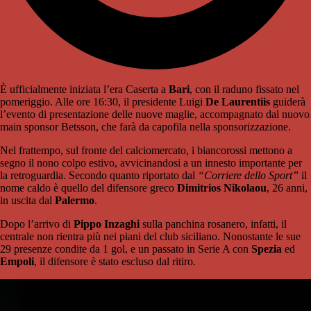
È ufficialmente iniziata l’era Caserta a
Bari
, con il raduno fissato nel
pomeriggio. Alle ore 16:30, il presidente Luigi
De Laurentiis
guiderà
l’evento di presentazione delle nuove maglie, accompagnato dal nuovo
main sponsor Betsson, che farà da capofila nella sponsorizzazione.
Nel frattempo, sul fronte del calciomercato, i biancorossi mettono a
segno il nono colpo estivo, avvicinandosi a un innesto importante per
la retroguardia. Secondo quanto riportato dal
“Corriere dello Sport”
il
nome caldo è quello del difensore greco
Dimitrios Nikolaou
, 26 anni,
in uscita dal
Palermo
.
Dopo l’arrivo di
Pippo Inzaghi
sulla panchina rosanero, infatti, il
centrale non rientra più nei piani del club siciliano. Nonostante le sue
29 presenze condite da 1 gol, e un passato in Serie A con
Spezia
ed
Empoli
, il difensore è stato escluso dal ritiro.