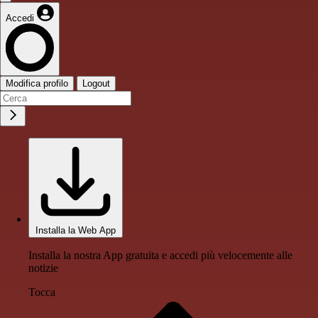
Accedi
Modifica profilo
Logout
Installa la Web App
Installa la nostra App gratuita e accedi più velocemente alle
notizie
Tocca