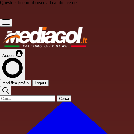
Questo sito contribuisce alla audience de
Accedi
Modifica profilo
Logout
Cerca