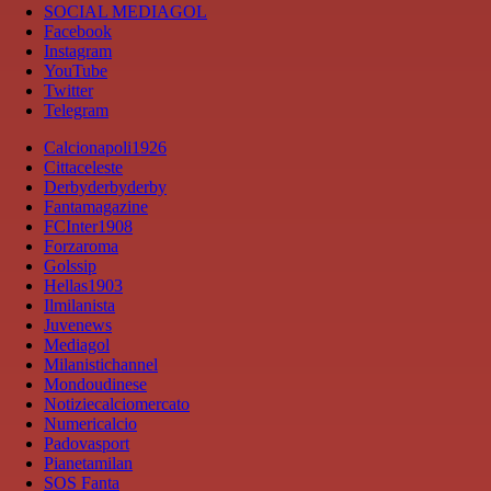
SOCIAL MEDIAGOL
Facebook
Instagram
YouTube
Twitter
Telegram
Calcionapoli1926
Cittaceleste
Derbyderbyderby
Fantamagazine
FCInter1908
Forzaroma
Golssip
Hellas1903
Ilmilanista
Juvenews
Mediagol
Milanistichannel
Mondoudinese
Notiziecalciomercato
Numericalcio
Padovasport
Pianetamilan
SOS Fanta