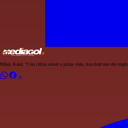
Milan, Kakà: "Con i tifosi amore a prima vista, Ancelotti uno dei miglior