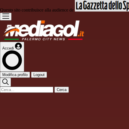
Questo sito contribuisce alla audience de
Accedi
Modifica profilo
Logout
Cerca