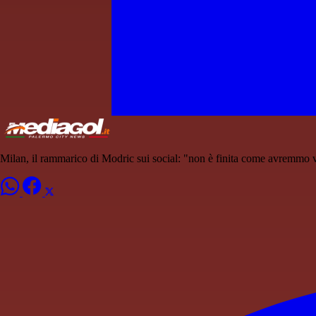
Milan, il rammarico di Modric sui social: "non è finita come avremmo 