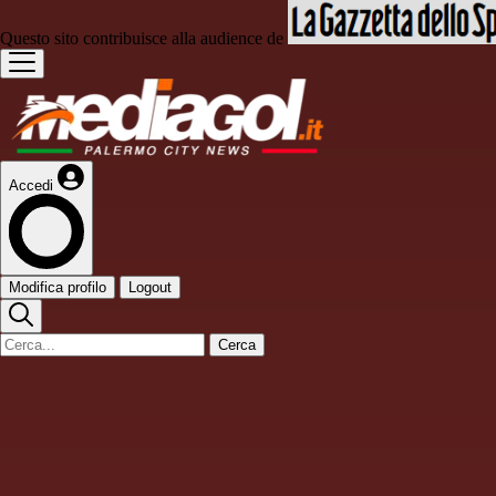
Questo sito contribuisce alla audience de
Accedi
Modifica profilo
Logout
Cerca