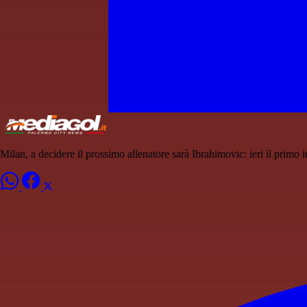
Milan, a decidere il prossimo allenatore sarà Ibrahimovic: ieri il prim