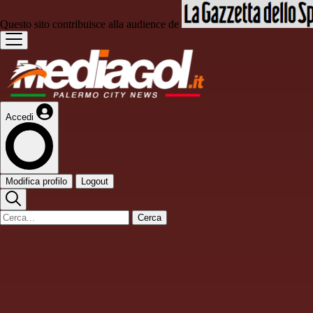
Questo sito contribuisce alla audience de
Accedi
Modifica profilo
Logout
Cerca