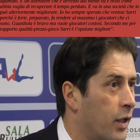
affamato. È un allenatore che è arrivato dal niente ed è bello come
abbia voglia di recuperare il tempo perduto. E va in una società che lo
può ulteriormente migliorare. Io ho sempre sperato che venisse Sarri
perché è forte, preparato, fa rendere al massimo i giocatori che ci
sono. Guardiola è bravo ma vuole giocatori costosi. Secondo me per
rapporto qualità-prezzo-gioco Sarri è l’opzione migliore".