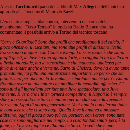
Alessio
Tacchinardi
parla dell'addio di Max
Allegri
e dell'ipotetico
approdo alla Juventus di Maurizio
Sarri
.
L'ex centrocampista bianconero, intervenuto nel corso della
trasmissione "Terzo Tempo" in onda su Radio Bianconera, ha
commentato il possibile arrivo a Torino del tecnico toscano.
"Sarri e Guardiola? Sono due profili che prediligono il bel calcio, il
gioco offensivo, il rischiare, ma sono due profili di altissimo livello.
Forse sono i migliori con Conte e Klopp. La sensazione è che siano i
profili giusti, la Juve ha una squadra forte, ha raggiunto un livello top
a livello mondiale, ma la sensazione è che mancasse qualcosa per
farla diventare anche divertente. Sarro al Chelsea, dove ha avuto tante
primedonne, ha fatto una maturazione importante. Io penso che sia
prontissimo per allenare la Juventus, è stimolante anche per Cristiano
Ronaldo avere un allenatore che predilige la mentalità offensiva. Ci
sono tutti gli ingredienti per fare una Juve spettacolare, una Juve
vincente. È vero che l’Inter tornerà competitiva, il Napoli lo è sempre
stato, ma secondo me Sarri è maturo per un club come la Juventus.
Sarri è un Lippi di nuova generazione. Vent’anni fa non c’erano tutte
le conoscenze che ci sono oggi. Quella Juve lì andava a pressare
altissimo, oggi si gioca molto più col portiere, con i cross, sono tutte
cose che sono migliorate nel tempo. La cosa fondamentale però è la
fame, ce l’aveva Lippi e ce l’ha anche Sarri, lo vedi che è uno