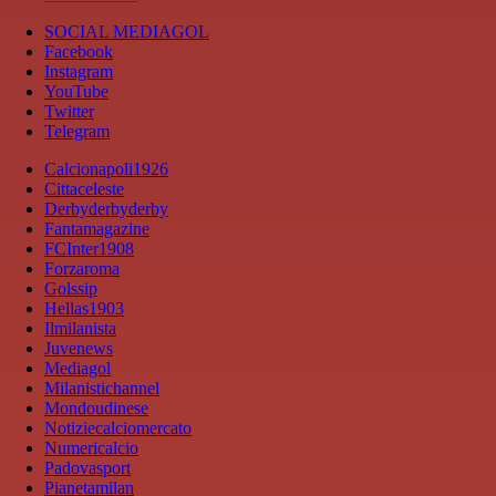
SOCIAL MEDIAGOL
Facebook
Instagram
YouTube
Twitter
Telegram
Calcionapoli1926
Cittaceleste
Derbyderbyderby
Fantamagazine
FCInter1908
Forzaroma
Golssip
Hellas1903
Ilmilanista
Juvenews
Mediagol
Milanistichannel
Mondoudinese
Notiziecalciomercato
Numericalcio
Padovasport
Pianetamilan