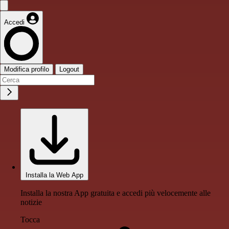
Accedi
Modifica profilo
Logout
Installa la Web App
Installa la nostra App gratuita e accedi più velocemente alle
notizie
Tocca