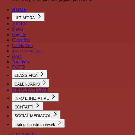
HOME
ULTIM'ORA
VIDEO
News
Pagelle
Classifica
Calendario
Tutti i sondaggi
Rosa
Archivio
FOTO
CLASSIFICA
CALENDARIO
RISULTATI LIVE
INFO E INIZIATIVE
CONTATTI
SOCIAL MEDIAGOL
I siti del nostro network