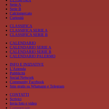
ULTIM'ORA
Serie A
Serie B
Calciomercato
Curiosità
CLASSIFICA
CLASSIFICA SERIE A
CLASSIFICA SERIE B
CALENDARIO
CALENDARIO SERIE A
CALENDARIO SERIE B
CALENDARIO PALERMO
INFO E INIZIATIVE
L'Azienda
Pubblicità
Social Network
Community Facebook
Sms gratis su Whatsapp e Telegram
CONTATTI
Scrivici
Invia foto e video
Commerciale