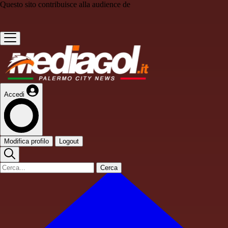
Questo sito contribuisce alla audience de
Accedi
Modifica profilo
Logout
Cerca