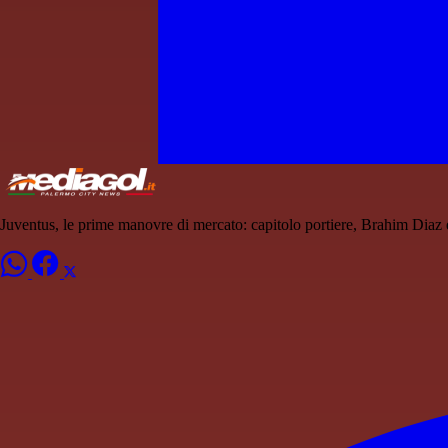
Juventus, le prime manovre di mercato: capitolo portiere, Brahim Diaz