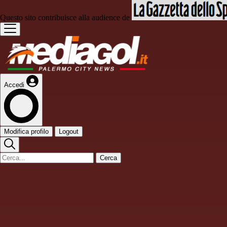
Questo sito contribuisce alla audience de
Accedi
Modifica profilo
Logout
Cerca