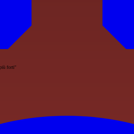
iù forti"