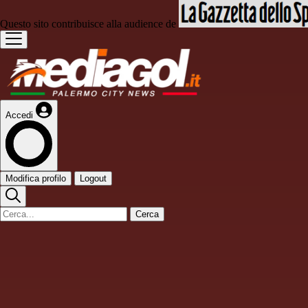
Questo sito contribuisce alla audience de
Accedi
Modifica profilo
Logout
Cerca