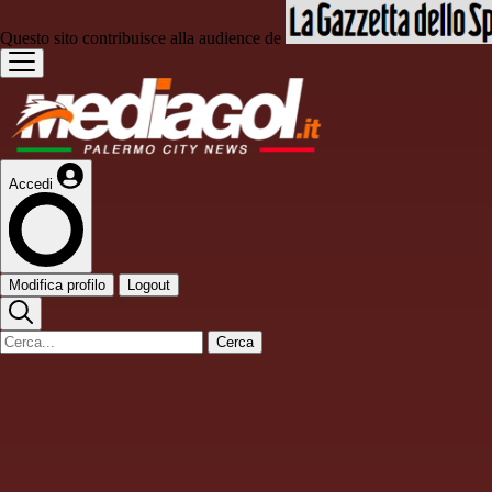
Questo sito contribuisce alla audience de
Accedi
Modifica profilo
Logout
Cerca