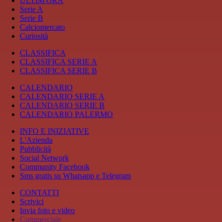
ULTIM'ORA
Serie A
Serie B
Calciomercato
Curiosità
CLASSIFICA
CLASSIFICA SERIE A
CLASSIFICA SERIE B
CALENDARIO
CALENDARIO SERIE A
CALENDARIO SERIE B
CALENDARIO PALERMO
INFO E INIZIATIVE
L'Azienda
Pubblicità
Social Network
Community Facebook
Sms gratis su Whatsapp e Telegram
CONTATTI
Scrivici
Invia foto e video
Commerciale