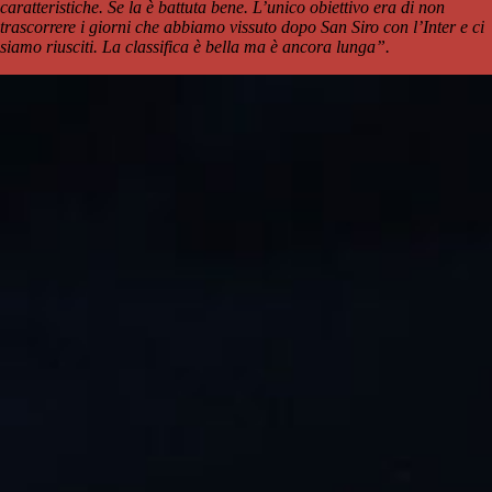
caratteristiche. Se la è battuta bene. L’unico obiettivo era di non
trascorrere i giorni che abbiamo vissuto dopo San Siro con l’Inter e ci
siamo riusciti. La classifica è bella ma è ancora lunga”.