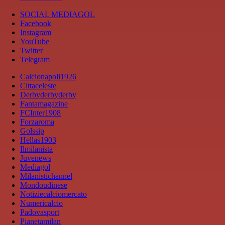
SOCIAL MEDIAGOL
Facebook
Instagram
YouTube
Twitter
Telegram
Calcionapoli1926
Cittaceleste
Derbyderbyderby
Fantamagazine
FCInter1908
Forzaroma
Golssip
Hellas1903
Ilmilanista
Juvenews
Mediagol
Milanistichannel
Mondoudinese
Notiziecalciomercato
Numericalcio
Padovasport
Pianetamilan