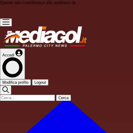
Questo sito contribuisce alla audience de
Accedi
Modifica profilo
Logout
Cerca