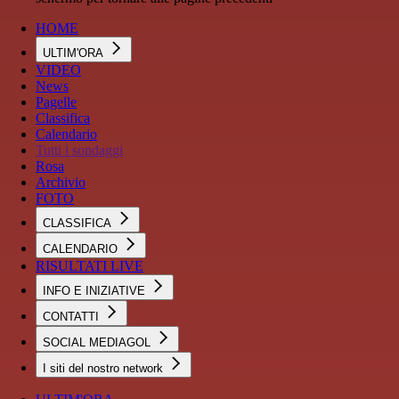
HOME
ULTIM'ORA
VIDEO
News
Pagelle
Classifica
Calendario
Tutti i sondaggi
Rosa
Archivio
FOTO
CLASSIFICA
CALENDARIO
RISULTATI LIVE
INFO E INIZIATIVE
CONTATTI
SOCIAL MEDIAGOL
I siti del nostro network