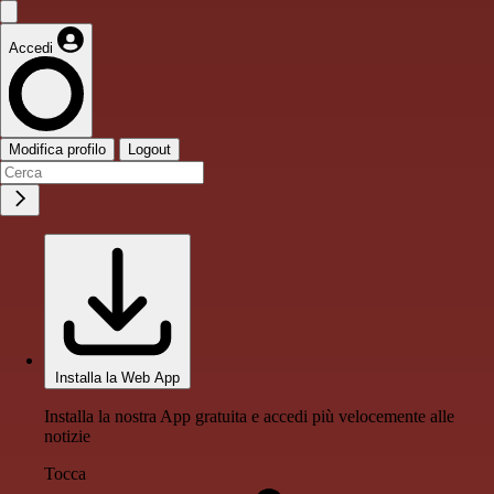
Accedi
Modifica profilo
Logout
Installa la Web App
Installa la nostra App gratuita e accedi più velocemente alle
notizie
Tocca