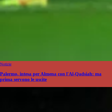
Notizie
Palermo, intesa per Almena con l'Al-Qadsiah: ma
prima servono le uscite