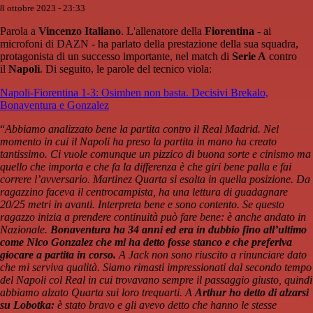
8 ottobre 2023 - 23:33
Parola a
Vincenzo Italiano
. L'allenatore della
Fiorentina
- ai
microfoni di DAZN - ha parlato della prestazione della sua squadra,
protagonista di un successo importante, nel match di
Serie A
contro
il
Napoli
. Di seguito, le parole del tecnico viola:
Napoli-Fiorentina 1-3: Osimhen non basta. Decisivi Brekalo,
Bonaventura e Gonzalez
“
Abbiamo analizzato bene la partita contro il Real Madrid. Nel
momento in cui il Napoli ha preso la partita in mano ha creato
tantissimo. Ci vuole comunque un pizzico di buona sorte e cinismo ma
quello che importa e che fa la differenza è che giri bene palla e fai
correre l’avversario. Martinez Quarta si esalta in quella posizione. Da
ragazzino faceva il centrocampista, ha una lettura di guadagnare
20/25 metri in avanti. Interpreta bene e sono contento. Se questo
ragazzo inizia a prendere continuità può fare bene: è anche andato in
Nazionale.
Bonaventura ha 34 anni ed era in dubbio fino all’ultimo
come Nico Gonzalez che mi ha detto fosse stanco e che preferiva
giocare a partita in corso.
A Jack non sono riuscito a rinunciare dato
che mi serviva qualità. Siamo rimasti impressionati dal secondo tempo
del Napoli col Real in cui trovavano sempre il passaggio giusto, quindi
abbiamo alzato Quarta sui loro trequarti. A
Arthur ho detto di alzarsi
su Lobotka:
è stato bravo e gli avevo detto che hanno le stesse