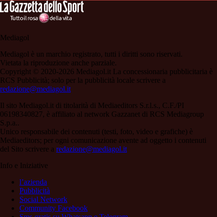
Mediagol
Mediagol è un marchio registrato, tutti i diritti sono riservati.
Vietata la riproduzione anche parziale.
Copyright © 2020-2026 Mediagol.it La concessionaria pubblicitaria è
RCS Pubblicità; solo per la pubblicità locale scrivere a
redazione@mediagol.it
Il sito Mediagol.it di titolarità di Mediaeditors S.r.l.s., C.F./PI
06198340827, è affiliato al network Gazzanet di RCS Mediagroup
S.p.a..
Unico responsabile dei contenuti (testi, foto, video e grafiche) è
Mediaeditors; per ogni comunicazione avente ad oggetto i contenuti
del Sito scrivere a
redazione@mediagol.it
Info e Iniziative
l’azienda
Pubblicità
Social Network
Community Facebook
Sms gratis su Whatsapp e Telegram