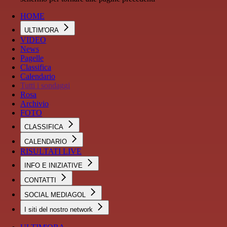
HOME
ULTIM'ORA
VIDEO
News
Pagelle
Classifica
Calendario
Tutti i sondaggi
Rosa
Archivio
FOTO
CLASSIFICA
CALENDARIO
RISULTATI LIVE
INFO E INIZIATIVE
CONTATTI
SOCIAL MEDIAGOL
I siti del nostro network