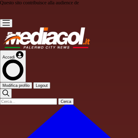
Questo sito contribuisce alla audience de
Accedi
Modifica profilo
Logout
Cerca