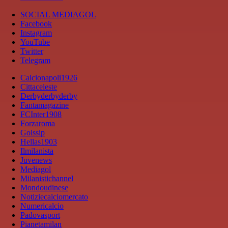
SOCIAL MEDIAGOL
Facebook
Instagram
YouTube
Twitter
Telegram
Calcionapoli1926
Cittaceleste
Derbyderbyderby
Fantamagazine
FCInter1908
Forzaroma
Golssip
Hellas1903
Ilmilanista
Juvenews
Mediagol
Milanistichannel
Mondoudinese
Notiziecalciomercato
Numericalcio
Padovasport
Pianetamilan