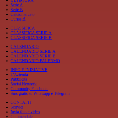
ULTIM'ORA
Serie A
Serie B
Calciomercato
Curiosità
CLASSIFICA
CLASSIFICA SERIE A
CLASSIFICA SERIE B
CALENDARIO
CALENDARIO SERIE A
CALENDARIO SERIE B
CALENDARIO PALERMO
INFO E INIZIATIVE
L'Azienda
Pubblicità
Social Network
Community Facebook
Sms gratis su Whatsapp e Telegram
CONTATTI
Scrivici
Invia foto e video
Commerciale