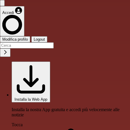
Accedi
Modifica profilo
Logout
Installa la Web App
Installa la nostra App gratuita e accedi più velocemente alle
notizie
Tocca