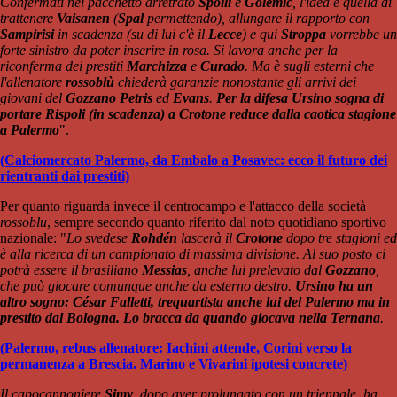
Confermati nel pacchetto arretrato
Spolli
e
Golemic
, l'idea è quella di
trattenere
Vaisanen
(
Spal
permettendo), allungare il rapporto con
Sampirisi
in scadenza (su di lui c'è il
Lecce
) e qui
Stroppa
vorrebbe un
forte sinistro da poter inserire in rosa. Si lavora anche per la
riconferma dei prestiti
Marchizza
e
Curado
. Ma è sugli esterni che
l'allenatore
rossoblù
chiederà garanzie nonostante gli arrivi dei
giovani del
Gozzano
Petris
ed
Evans
.
Per la difesa Ursino sogna di
portare Rispoli (in scadenza) a Crotone reduce dalla caotica stagione
a Palermo
".
(Calciomercato Palermo, da Embalo a Posavec: ecco il futuro dei
rientranti dai prestiti)
Per quanto riguarda invece il centrocampo e l'attacco della società
rossoblu
, sempre secondo quanto riferito dal noto quotidiano sportivo
nazionale: "
Lo svedese
Rohdén
lascerà il
Crotone
dopo tre stagioni ed
è alla ricerca di un campionato di massima divisione. Al suo posto ci
potrà essere il brasiliano
Messias
, anche lui prelevato dal
Gozzano
,
che può giocare comunque anche da esterno destro.
Ursino ha un
altro sogno: César Falletti, trequartista anche lui del Palermo ma in
prestito dal Bologna. Lo bracca da quando giocava nella Ternana
.
(Palermo, rebus allenatore: Iachini attende, Corini verso la
permanenza a Brescia. Marino e Vivarini ipotesi concrete)
Il capocannoniere
Simy
, dopo aver prolungato con un triennale, ha