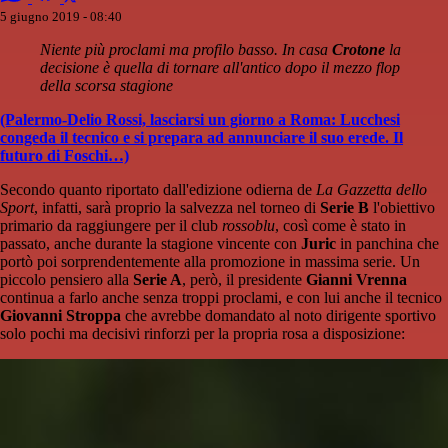
5 giugno 2019 - 08:40
Niente più proclami ma profilo basso. In casa
Crotone
la
decisione è quella di tornare all'antico dopo il mezzo flop
della scorsa stagione
(Palermo-Delio Rossi, lasciarsi un giorno a Roma: Lucchesi
congeda il tecnico e si prepara ad annunciare il suo erede. Il
futuro di Foschi…)
Secondo quanto riportato dall'edizione odierna de
La Gazzetta dello
Sport
, infatti, sarà proprio la salvezza nel torneo di
Serie B
l'obiettivo
primario da raggiungere per il club
rossoblu
, così come è stato in
passato, anche durante la stagione vincente con
Juric
in panchina che
portò poi sorprendentemente alla promozione in massima serie. Un
piccolo pensiero alla
Serie A
, però, il presidente
Gianni Vrenna
continua a farlo anche senza troppi proclami, e con lui anche il tecnico
Giovanni Stroppa
che avrebbe domandato al noto dirigente sportivo
solo pochi ma decisivi rinforzi per la propria rosa a disposizione: