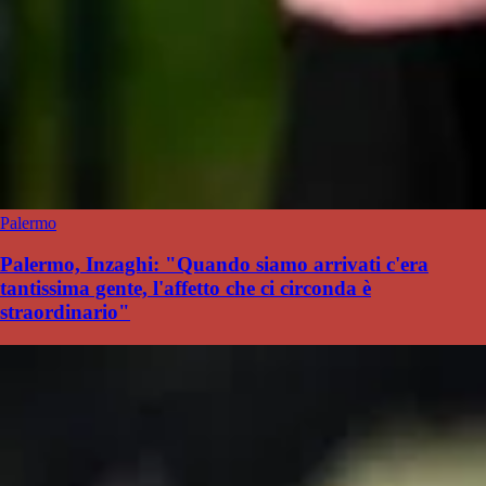
Palermo
Palermo, Inzaghi: "Quando siamo arrivati c'era
tantissima gente, l'affetto che ci circonda è
straordinario"