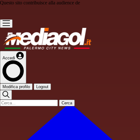
Questo sito contribuisce alla audience de
Accedi
Modifica profilo
Logout
Cerca