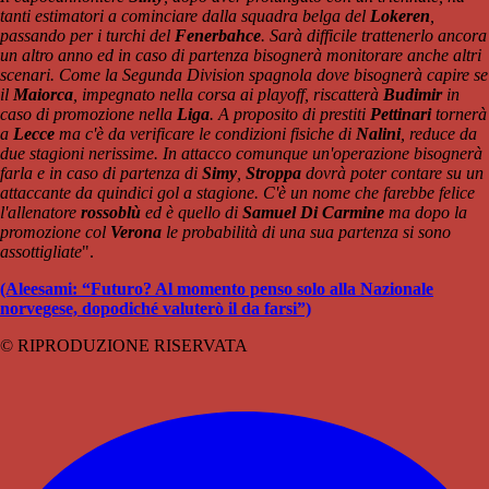
tanti estimatori a cominciare dalla squadra belga del
Lokeren
,
passando per i turchi del
Fenerbahce
. Sarà difficile trattenerlo ancora
un altro anno ed in caso di partenza bisognerà monitorare anche altri
scenari. Come la Segunda Division spagnola dove bisognerà capire se
il
Maiorca
, impegnato nella corsa ai playoff, riscatterà
Budimir
in
caso di promozione nella
Liga
. A proposito di prestiti
Pettinari
tornerà
a
Lecce
ma c'è da verificare le condizioni fisiche di
Nalini
, reduce da
due stagioni nerissime. In attacco comunque un'operazione bisognerà
farla e in caso di partenza di
Simy
,
Stroppa
dovrà poter contare su un
attaccante da quindici gol a stagione. C'è un nome che farebbe felice
l'allenatore
rossoblù
ed è quello di
Samuel Di Carmine
ma dopo la
promozione col
Verona
le probabilità di una sua partenza si sono
assottigliate
".
(Aleesami: “Futuro? Al momento penso solo alla Nazionale
norvegese, dopodiché valuterò il da farsi”)
© RIPRODUZIONE RISERVATA