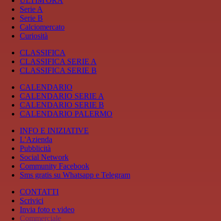
ULTIM'ORA
Serie A
Serie B
Calciomercato
Curiosità
CLASSIFICA
CLASSIFICA SERIE A
CLASSIFICA SERIE B
CALENDARIO
CALENDARIO SERIE A
CALENDARIO SERIE B
CALENDARIO PALERMO
INFO E INIZIATIVE
L'Azienda
Pubblicità
Social Network
Community Facebook
Sms gratis su Whatsapp e Telegram
CONTATTI
Scrivici
Invia foto e video
Commerciale