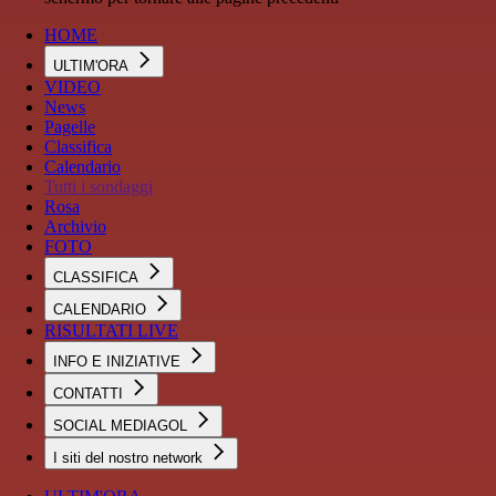
HOME
ULTIM'ORA
VIDEO
News
Pagelle
Classifica
Calendario
Tutti i sondaggi
Rosa
Archivio
FOTO
CLASSIFICA
CALENDARIO
RISULTATI LIVE
INFO E INIZIATIVE
CONTATTI
SOCIAL MEDIAGOL
I siti del nostro network