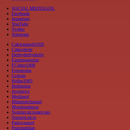
SOCIAL MEDIAGOL
Facebook
Instagram
YouTube
Twitter
Telegram
Calcionapoli1926
Cittaceleste
Derbyderbyderby
Fantamagazine
FCInter1908
Forzaroma
Golssip
Hellas1903
Ilmilanista
Juvenews
Mediagol
Milanistichannel
Mondoudinese
Notiziecalciomercato
Numericalcio
Padovasport
Pianetamilan