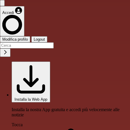
Accedi
Modifica profilo
Logout
Installa la Web App
Installa la nostra App gratuita e accedi più velocemente alle
notizie
Tocca