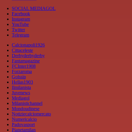
SOCIAL MEDIAGOL
Facebook
Instagram
YouTube
Twitter
Telegram
Calcionapoli1926
Cittaceleste
Derbyderbyderby
Fantamagazine
FCInter1908
Forzaroma
Golssip
Hellas1903
Ilmilanista
Juvenews
Mediagol
Milanistichannel
Mondoudinese
Notiziecalciomercato
Numericalcio
Padovasport
Pianetamilan