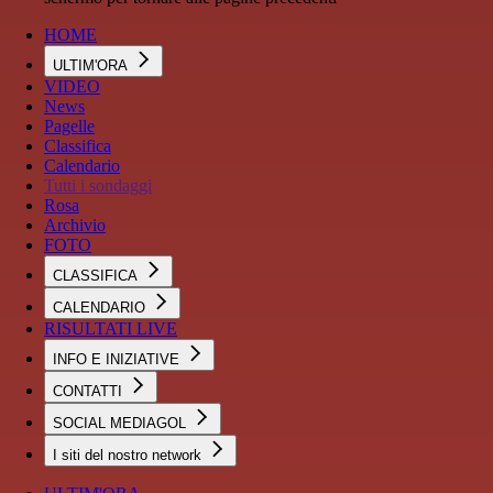
HOME
ULTIM'ORA
VIDEO
News
Pagelle
Classifica
Calendario
Tutti i sondaggi
Rosa
Archivio
FOTO
CLASSIFICA
CALENDARIO
RISULTATI LIVE
INFO E INIZIATIVE
CONTATTI
SOCIAL MEDIAGOL
I siti del nostro network