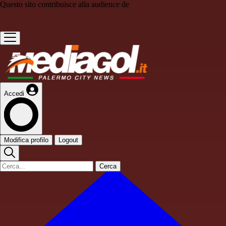
Questo sito contribuisce alla audience de
Accedi
Modifica profilo
Logout
Cerca