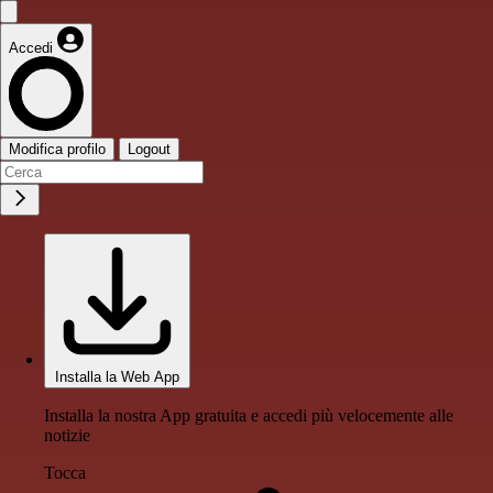
Accedi
Modifica profilo
Logout
Installa la Web App
Installa la nostra App gratuita e accedi più velocemente alle
notizie
Tocca