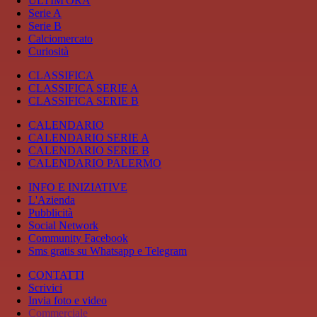
ULTIM'ORA
Serie A
Serie B
Calciomercato
Curiosità
CLASSIFICA
CLASSIFICA SERIE A
CLASSIFICA SERIE B
CALENDARIO
CALENDARIO SERIE A
CALENDARIO SERIE B
CALENDARIO PALERMO
INFO E INIZIATIVE
L'Azienda
Pubblicità
Social Network
Community Facebook
Sms gratis su Whatsapp e Telegram
CONTATTI
Scrivici
Invia foto e video
Commerciale