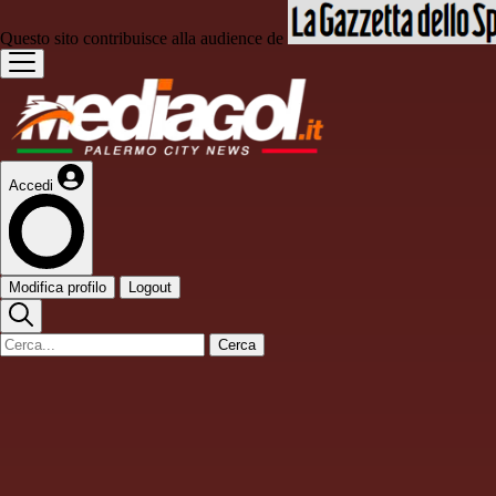
Questo sito contribuisce alla audience de
Accedi
Modifica profilo
Logout
Cerca