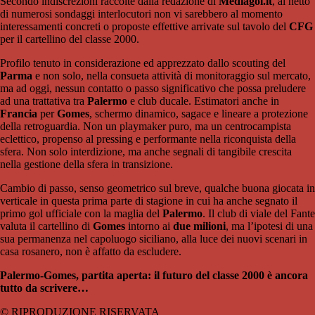
Secondo indiscrezioni raccolte dalla redazione di
Mediagol.it
, al netto
di numerosi sondaggi interlocutori non vi sarebbero al momento
interessamenti concreti o proposte effettive arrivate sul tavolo del
CFG
per il cartellino del classe 2000.
Profilo tenuto in considerazione ed apprezzato dallo scouting del
Parma
e non solo, nella consueta attività di monitoraggio sul mercato,
ma ad oggi, nessun contatto o passo significativo che possa preludere
ad una trattativa tra
Palermo
e club ducale. Estimatori anche in
Francia
per
Gomes
, schermo dinamico, sagace e lineare a protezione
della retroguardia. Non un playmaker puro, ma un centrocampista
eclettico, propenso al pressing e performante nella riconquista della
sfera. Non solo interdizione, ma anche segnali di tangibile crescita
nella gestione della sfera in transizione.
Cambio di passo, senso geometrico sul breve, qualche buona giocata in
verticale in questa prima parte di stagione in cui ha anche segnato il
primo gol ufficiale con la maglia del
Palermo
. Il club di viale del Fante
valuta il cartellino di
Gomes
intorno ai
due milioni
, ma l’ipotesi di una
sua permanenza nel capoluogo siciliano, alla luce dei nuovi scenari in
casa rosanero, non è affatto da escludere.
Palermo-Gomes, partita aperta: il futuro del classe 2000 è ancora
tutto da scrivere…
© RIPRODUZIONE RISERVATA