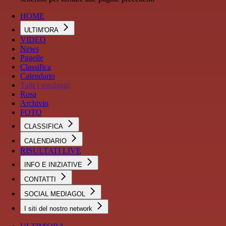
HOME
ULTIM'ORA
VIDEO
News
Pagelle
Classifica
Calendario
Tutti i sondaggi
Rosa
Archivio
FOTO
CLASSIFICA
CALENDARIO
RISULTATI LIVE
INFO E INIZIATIVE
CONTATTI
SOCIAL MEDIAGOL
I siti del nostro network