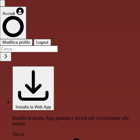
Accedi
Modifica profilo
Logout
Installa la Web App
Installa la nostra App gratuita e accedi più velocemente alle
notizie
Tocca