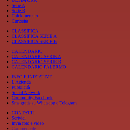
ULTIM'ORA
Serie A
Serie B
Calciomercato
Curiosità
CLASSIFICA
CLASSIFICA SERIE A
CLASSIFICA SERIE B
CALENDARIO
CALENDARIO SERIE A
CALENDARIO SERIE B
CALENDARIO PALERMO
INFO E INIZIATIVE
L'Azienda
Pubblicità
Social Network
Community Facebook
Sms gratis su Whatsapp e Telegram
CONTATTI
Scrivici
Invia foto e video
Commerciale