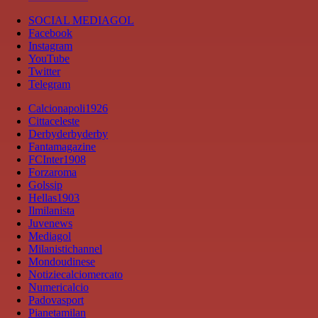
SOCIAL MEDIAGOL
Facebook
Instagram
YouTube
Twitter
Telegram
Calcionapoli1926
Cittaceleste
Derbyderbyderby
Fantamagazine
FCInter1908
Forzaroma
Golssip
Hellas1903
Ilmilanista
Juvenews
Mediagol
Milanistichannel
Mondoudinese
Notiziecalciomercato
Numericalcio
Padovasport
Pianetamilan