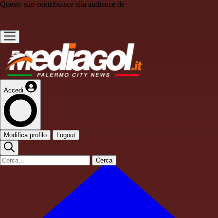
Questo sito contribuisce alla audience de
Accedi
Modifica profilo
Logout
Cerca