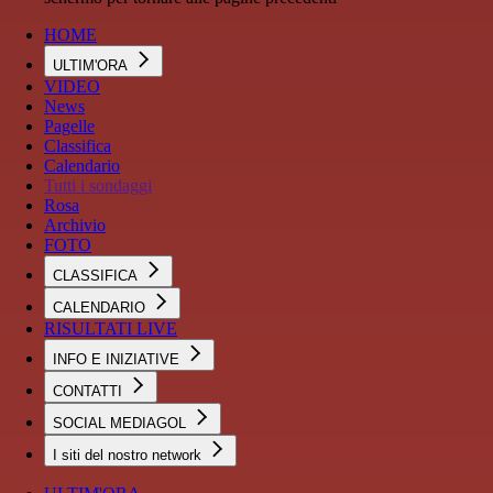
HOME
ULTIM'ORA
VIDEO
News
Pagelle
Classifica
Calendario
Tutti i sondaggi
Rosa
Archivio
FOTO
CLASSIFICA
CALENDARIO
RISULTATI LIVE
INFO E INIZIATIVE
CONTATTI
SOCIAL MEDIAGOL
I siti del nostro network