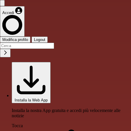
Accedi
Modifica profilo
Logout
Installa la Web App
Installa la nostra App gratuita e accedi più velocemente alle
notizie
Tocca