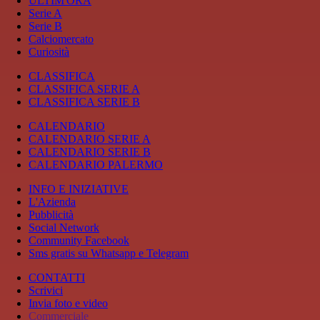
ULTIM'ORA
Serie A
Serie B
Calciomercato
Curiosità
CLASSIFICA
CLASSIFICA SERIE A
CLASSIFICA SERIE B
CALENDARIO
CALENDARIO SERIE A
CALENDARIO SERIE B
CALENDARIO PALERMO
INFO E INIZIATIVE
L'Azienda
Pubblicità
Social Network
Community Facebook
Sms gratis su Whatsapp e Telegram
CONTATTI
Scrivici
Invia foto e video
Commerciale