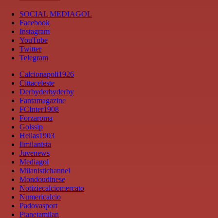
SOCIAL MEDIAGOL
Facebook
Instagram
YouTube
Twitter
Telegram
Calcionapoli1926
Cittaceleste
Derbyderbyderby
Fantamagazine
FCInter1908
Forzaroma
Golssip
Hellas1903
Ilmilanista
Juvenews
Mediagol
Milanistichannel
Mondoudinese
Notiziecalciomercato
Numericalcio
Padovasport
Pianetamilan