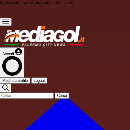
Questo sito contribuisce alla audience de
Accedi
Modifica profilo
Logout
Cerca