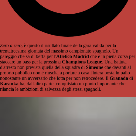
Zero a zero
, è questo il risultato finale della gara valida per la
trentatreesima giornata del massimo campionato spagnolo. Un
pareggio che sa di beffa per l'
Atletico Madrid
che è in piena corsa per
staccare un pass per la prossima
Champions League
. Una battuta
d'arresto non prevista quella della squadra di
Simeone
che davanti al
proprio pubblico non è riuscita a portare a casa l'intera posta in palio
nonostante un avversario che lotta per non retrocedere. Il
Granada
di
Karanka
ha, dall'altra parte, conquistato un punto importante che
rilancia le ambizioni di salvezza degli stessi spagnoli.