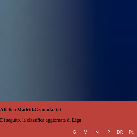
Atletico Madrid-Granada 0-0
Di seguito, la classifica aggiornata di
Liga
.
G
V
N
P
DR
Pt.