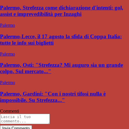
Palermo, Strefezza come dichiarazione d'intenti: gol,
assist e imprevedibilità per Inzaghi
Palermo
Palermo-Lecce, il 17 agosto la sfida di Coppa Italia:
tutte le info sui biglietti
Palermo
Palermo, Osti: "Strefezza? Mi auguro sia un grande
colpo. Sul mercato..."
Palermo
Palermo, Gardini: "Con i nostri tifosi nulla è
impossibile. Su Strefezza..."
Commenti
Invia Commento