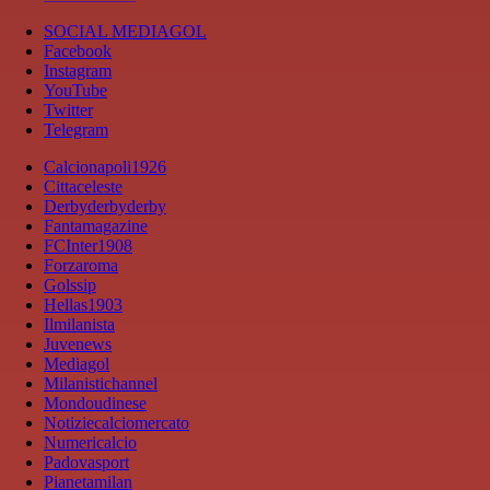
SOCIAL MEDIAGOL
Facebook
Instagram
YouTube
Twitter
Telegram
Calcionapoli1926
Cittaceleste
Derbyderbyderby
Fantamagazine
FCInter1908
Forzaroma
Golssip
Hellas1903
Ilmilanista
Juvenews
Mediagol
Milanistichannel
Mondoudinese
Notiziecalciomercato
Numericalcio
Padovasport
Pianetamilan