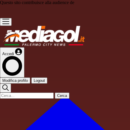
Questo sito contribuisce alla audience de
Accedi
Modifica profilo
Logout
Cerca