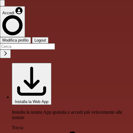
Accedi
Modifica profilo
Logout
Installa la Web App
Installa la nostra App gratuita e accedi più velocemente alle
notizie
Tocca