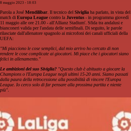
8 maggio 2023 - 18:03
Parola a José
Mendilibar
. Il tecnico del
Siviglia
ha parlato, in vista del
match di
Europa League
contro la
Juventus
- in programma giovedì
11 maggio alle ore 21.00 - all'Allianz Stadium'. Sfida tra andalusi e
bianconeri valida per l'andata delle semifinali. Di seguito, le parole
rilasciate dall'allenatore spagnolo ai microfoni dei canali ufficiali della
UEFA:
"Mi piacciono le cose semplici, dal mio arrivo ho cercato di non
rendere le cose complicate ai giocatori. Mi piace che i giocatori siano
felici in allenamento."
Le ambizioni del suo Siviglia?
"Questo club è abituato a giocare la
Champions o l'Europa League negli ultimi 15-20 anni. Siamo passati
dalla paura della retrocessione alla possibilità di vincere l'Europa
League. Io cerco solo di far pensare alla prossima partita e niente
più".