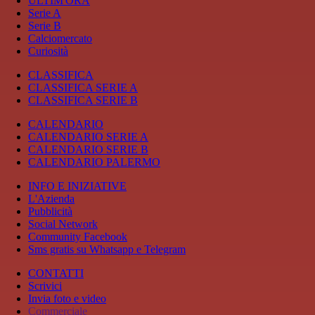
ULTIM'ORA
Serie A
Serie B
Calciomercato
Curiosità
CLASSIFICA
CLASSIFICA SERIE A
CLASSIFICA SERIE B
CALENDARIO
CALENDARIO SERIE A
CALENDARIO SERIE B
CALENDARIO PALERMO
INFO E INIZIATIVE
L'Azienda
Pubblicità
Social Network
Community Facebook
Sms gratis su Whatsapp e Telegram
CONTATTI
Scrivici
Invia foto e video
Commerciale