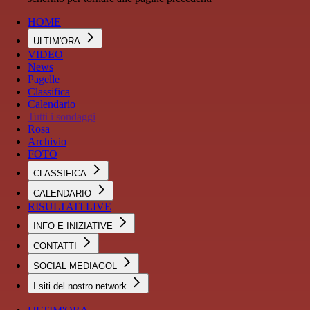
HOME
ULTIM'ORA
VIDEO
News
Pagelle
Classifica
Calendario
Tutti i sondaggi
Rosa
Archivio
FOTO
CLASSIFICA
CALENDARIO
RISULTATI LIVE
INFO E INIZIATIVE
CONTATTI
SOCIAL MEDIAGOL
I siti del nostro network