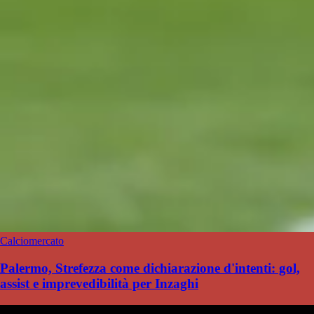
Calciomercato
Palermo, Strefezza come dichiarazione d'intenti: gol,
assist e imprevedibilità per Inzaghi