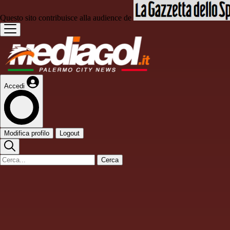
Questo sito contribuisce alla audience de
Accedi
Modifica profilo
Logout
Cerca