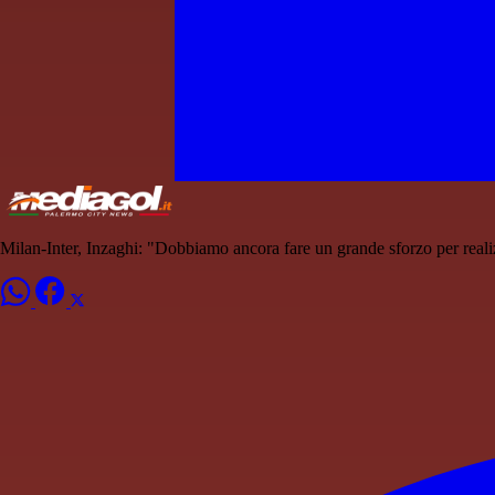
Milan-Inter, Inzaghi: "Dobbiamo ancora fare un grande sforzo per real