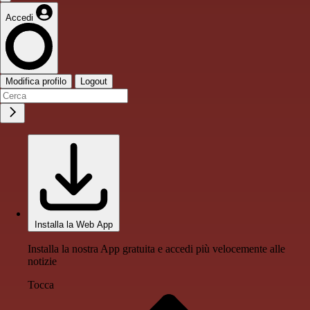
Accedi
Modifica profilo
Logout
Installa la Web App
Installa la nostra App gratuita e accedi più velocemente alle
notizie
Tocca