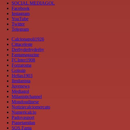
SOCIAL MEDIAGOL
Facebook
Instagram
YouTube
Twitter
Telegram
Calcionapoli1926
Cittaceleste
Derbyderbyderby
Fantamagazine
FCInter1908
Forzaroma
Golssip
Hellas1903
Ilmilanista
Juvenews
Mediagol
Milanistichannel
Mondoudinese
Notiziecalciomercato
Numericalcio
Padovasport
Pianetamilan
SOS Fanta