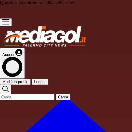
Questo sito contribuisce alla audience de
Accedi
Modifica profilo
Logout
Cerca