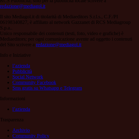
RCS Pubblicità; solo per la pubblicità locale scrivere a
redazione@mediagol.it
Il sito Mediagol.it di titolarità di Mediaeditors S.r.l.s., C.F./PI
06198340827, è affiliato al network Gazzanet di RCS Mediagroup
S.p.a..
Unico responsabile dei contenuti (testi, foto, video e grafiche) è
Mediaeditors; per ogni comunicazione avente ad oggetto i contenuti
del Sito scrivere a
redazione@mediagol.it
Info e Iniziative
l’azienda
Pubblicità
Social Network
Community Facebook
Sms gratis su Whatsapp e Telegram
Informazioni
l’azienda
Trasparenza
Archivio
Community Policy