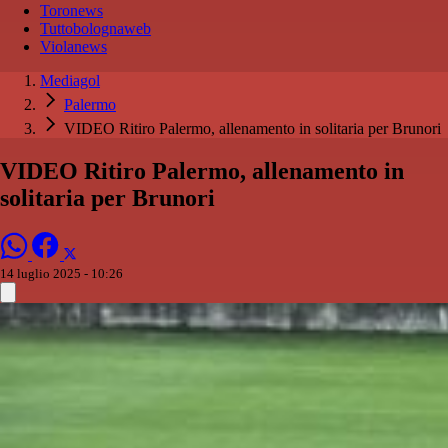
Toronews
Tuttobolognaweb
Violanews
Mediagol
Palermo
VIDEO Ritiro Palermo, allenamento in solitaria per Brunori
VIDEO Ritiro Palermo, allenamento in
solitaria per Brunori
14 luglio 2025 - 10:26