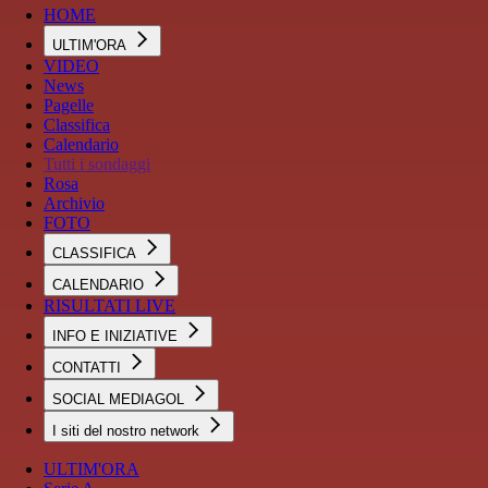
HOME
ULTIM'ORA
VIDEO
News
Pagelle
Classifica
Calendario
Tutti i sondaggi
Rosa
Archivio
FOTO
CLASSIFICA
CALENDARIO
RISULTATI LIVE
INFO E INIZIATIVE
CONTATTI
SOCIAL MEDIAGOL
I siti del nostro network
ULTIM'ORA