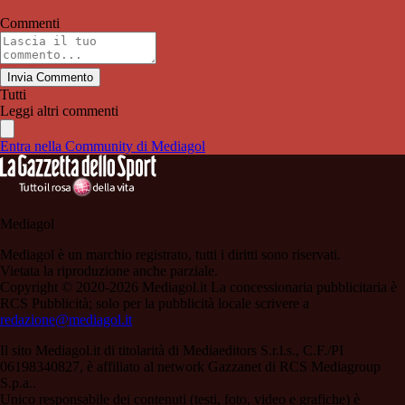
Commenti
Invia Commento
Tutti
Leggi altri commenti
Entra nella Community di Mediagol
Mediagol
Mediagol è un marchio registrato, tutti i diritti sono riservati.
Vietata la riproduzione anche parziale.
Copyright © 2020-2026 Mediagol.it La concessionaria pubblicitaria è
RCS Pubblicità; solo per la pubblicità locale scrivere a
redazione@mediagol.it
Il sito Mediagol.it di titolarità di Mediaeditors S.r.l.s., C.F./PI
06198340827, è affiliato al network Gazzanet di RCS Mediagroup
S.p.a..
Unico responsabile dei contenuti (testi, foto, video e grafiche) è