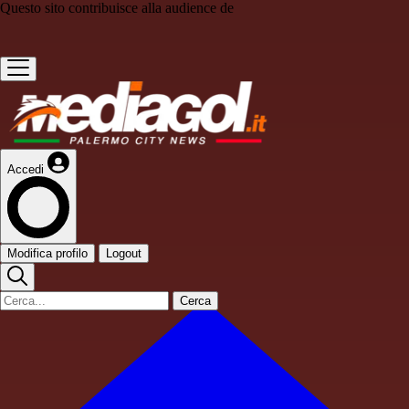
Questo sito contribuisce alla audience de
Accedi
Modifica profilo
Logout
Cerca