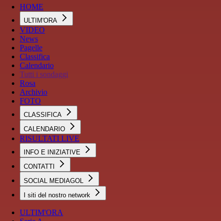
HOME
ULTIM'ORA
VIDEO
News
Pagelle
Classifica
Calendario
Tutti i sondaggi
Rosa
Archivio
FOTO
CLASSIFICA
CALENDARIO
RISULTATI LIVE
INFO E INIZIATIVE
CONTATTI
SOCIAL MEDIAGOL
I siti del nostro network
ULTIM'ORA