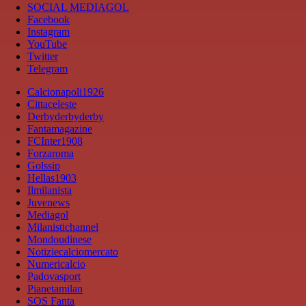
SOCIAL MEDIAGOL
Facebook
Instagram
YouTube
Twitter
Telegram
Calcionapoli1926
Cittaceleste
Derbyderbyderby
Fantamagazine
FCInter1908
Forzaroma
Golssip
Hellas1903
Ilmilanista
Juvenews
Mediagol
Milanistichannel
Mondoudinese
Notiziecalciomercato
Numericalcio
Padovasport
Pianetamilan
SOS Fanta