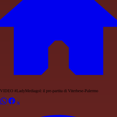
VIDEO #LadyMediagol: il pre-partita di Viterbese-Palermo