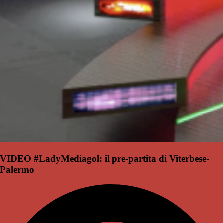
VIDEO #LadyMediagol: il pre-partita di Viterbese-
Palermo