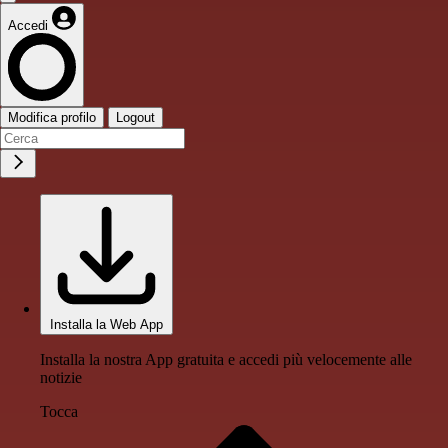
Accedi
Modifica profilo
Logout
Installa la Web App
Installa la nostra App gratuita e accedi più velocemente alle
notizie
Tocca