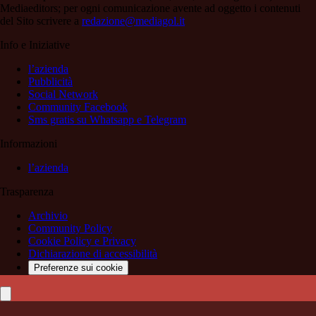
Mediaeditors; per ogni comunicazione avente ad oggetto i contenuti
del Sito scrivere a
redazione@mediagol.it
Info e Iniziative
l’azienda
Pubblicità
Social Network
Community Facebook
Sms gratis su Whatsapp e Telegram
Informazioni
l’azienda
Trasparenza
Archivio
Community Policy
Cookie Policy e Privacy
Dichiarazione di accessibilità
Preferenze sui cookie