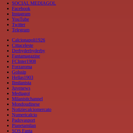
SOCIAL MEDIAGOL
Facebook
Instagram
YouTube
Twitter
Telegram
Calcionapoli1926
Cittaceleste
Derbyderbyderby
Fantamagazine
FCInter1908
Forzaroma
Golssip
Hellas1903
Ilmilanista
Juvenews
Mediagol
Milanistichannel
Mondoudinese
Notiziecalciomercato
Numericalcio
Padovasport
Pianetamilan
SOS Fanta