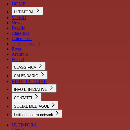
HOME
ULTIM'ORA
VIDEO
News
Pagelle
Classifica
Calendario
Tutti i sondaggi
Rosa
Archivio
FOTO
CLASSIFICA
CALENDARIO
RISULTATI LIVE
INFO E INIZIATIVE
CONTATTI
SOCIAL MEDIAGOL
I siti del nostro network
ULTIM'ORA