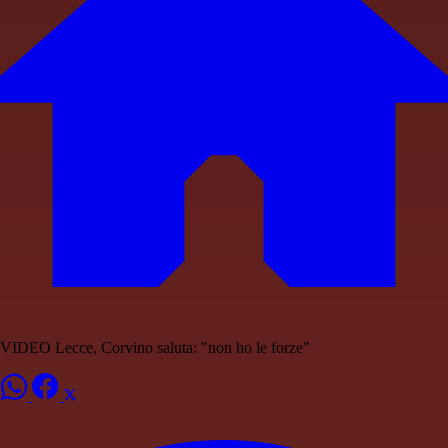
VIDEO Lecce, Corvino saluta: "non ho le forze"