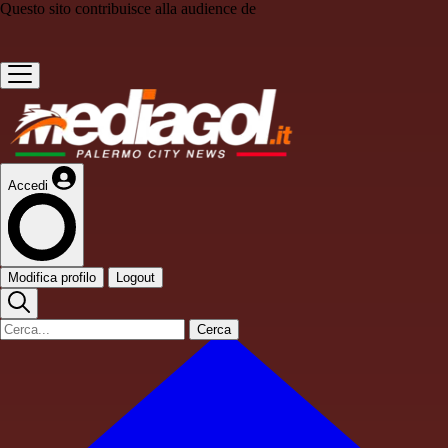
Questo sito contribuisce alla audience de
Accedi
Modifica profilo
Logout
Cerca