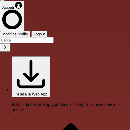
Accedi
Modifica profilo
Logout
Installa la Web App
Installa la nostra App gratuita e accedi più velocemente alle
notizie
Tocca