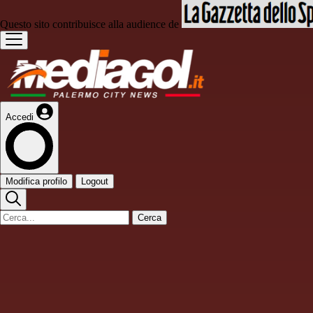
Questo sito contribuisce alla audience de
Accedi
Modifica profilo
Logout
Cerca