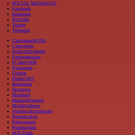
SOCIAL MEDIAGOL
Facebook
Instagram
YouTube
Twitter
Telegram
Calcionapoli1926
Cittaceleste
Derbyderbyderby
Fantamagazine
FCInter1908
Forzaroma
Golssip
Hellas1903
Ilmilanista
Juvenews
Mediagol
Milanistichannel
Mondoudinese
Notiziecalciomercato
Numericalcio
Padovasport
Pianetamilan
SOS Fanta