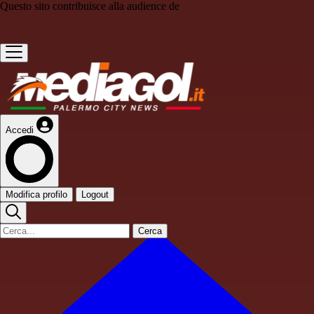
Questo sito contribuisce alla audience de
Accedi
Modifica profilo
Logout
Cerca