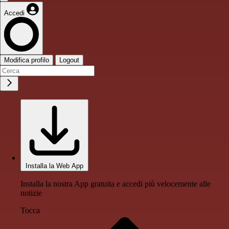
Accedi
Modifica profilo
Logout
Installa la Web App
Installa la nostra App gratuita e accedi più velocemente alle
notizie
Tocca