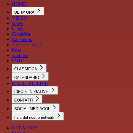
HOME
ULTIM'ORA
VIDEO
News
Pagelle
Classifica
Calendario
Tutti i sondaggi
Rosa
Archivio
FOTO
CLASSIFICA
CALENDARIO
RISULTATI LIVE
INFO E INIZIATIVE
CONTATTI
SOCIAL MEDIAGOL
I siti del nostro network
ULTIM'ORA