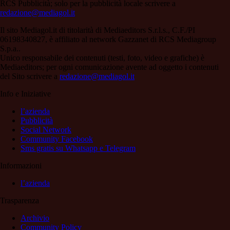
RCS Pubblicità; solo per la pubblicità locale scrivere a
redazione@mediagol.it
Il sito Mediagol.it di titolarità di Mediaeditors S.r.l.s., C.F./PI
06198340827, è affiliato al network Gazzanet di RCS Mediagroup
S.p.a..
Unico responsabile dei contenuti (testi, foto, video e grafiche) è
Mediaeditors; per ogni comunicazione avente ad oggetto i contenuti
del Sito scrivere a
redazione@mediagol.it
Info e Iniziative
l’azienda
Pubblicità
Social Network
Community Facebook
Sms gratis su Whatsapp e Telegram
Informazioni
l’azienda
Trasparenza
Archivio
Community Policy