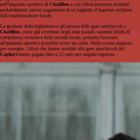
nell’impianto sportivo di
Chatillon
a cui i tifosi potranno assistere
probabilmente previo pagamento di un biglietto d’ingresso richiesto
dall’organizzazione locale.
La gestione della biglietteria e gli incassi delle gare amichevoli a
Chatillon
, come già avvenuto negli anni passati, saranno infatti di
competenza esclusiva della società locale, pertanto l'accesso
all'impianto sportivo potrebbe avere un costo. Nella scorsa stagione,
per esempio, i tifosi che hanno assistito alle gare amichevoli del
Cagliari
hanno pagato fino a 22 euro per singolo ingresso.