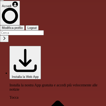
Accedi
Modifica profilo
Logout
Installa la Web App
Installa la nostra App gratuita e accedi più velocemente alle
notizie
Tocca