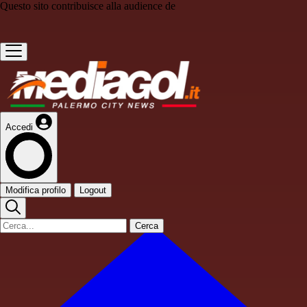
Questo sito contribuisce alla audience de
Accedi
Modifica profilo
Logout
Cerca