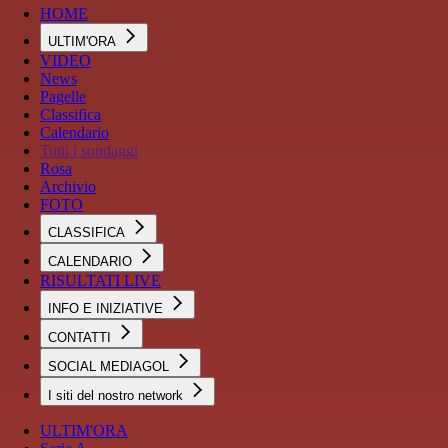
HOME
ULTIM'ORA
VIDEO
News
Pagelle
Classifica
Calendario
Tutti i sondaggi
Rosa
Archivio
FOTO
CLASSIFICA
CALENDARIO
RISULTATI LIVE
INFO E INIZIATIVE
CONTATTI
SOCIAL MEDIAGOL
I siti del nostro network
ULTIM'ORA