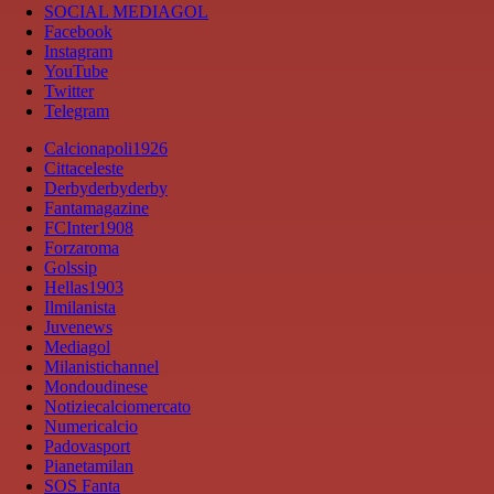
SOCIAL MEDIAGOL
Facebook
Instagram
YouTube
Twitter
Telegram
Calcionapoli1926
Cittaceleste
Derbyderbyderby
Fantamagazine
FCInter1908
Forzaroma
Golssip
Hellas1903
Ilmilanista
Juvenews
Mediagol
Milanistichannel
Mondoudinese
Notiziecalciomercato
Numericalcio
Padovasport
Pianetamilan
SOS Fanta