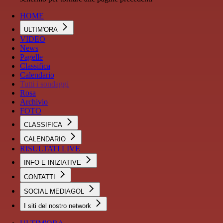
HOME
ULTIM'ORA
VIDEO
News
Pagelle
Classifica
Calendario
Tutti i sondaggi
Rosa
Archivio
FOTO
CLASSIFICA
CALENDARIO
RISULTATI LIVE
INFO E INIZIATIVE
CONTATTI
SOCIAL MEDIAGOL
I siti del nostro network