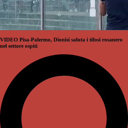
VIDEO Pisa-Palermo, Dionisi saluta i tifosi rosanero
nel settore ospiti