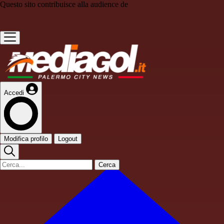
Questo sito contribuisce alla audience de
Accedi
Modifica profilo
Logout
Cerca