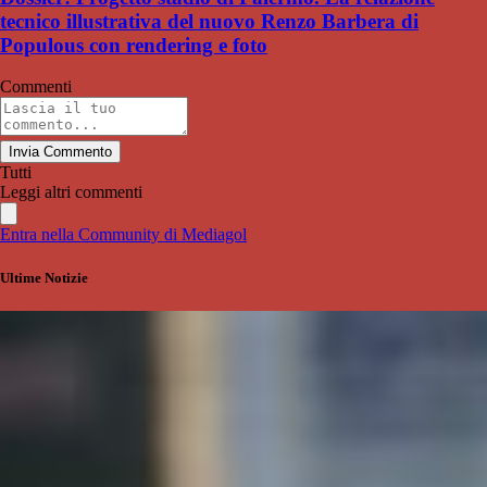
tecnico illustrativa del nuovo Renzo Barbera di
Populous con rendering e foto
Commenti
Invia Commento
Tutti
Leggi altri commenti
Entra nella Community di Mediagol
Ultime Notizie