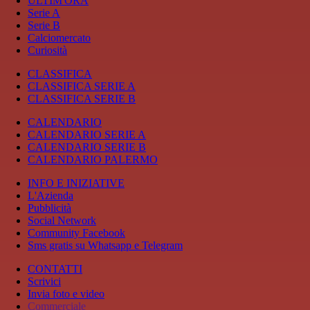
ULTIM'ORA
Serie A
Serie B
Calciomercato
Curiosità
CLASSIFICA
CLASSIFICA SERIE A
CLASSIFICA SERIE B
CALENDARIO
CALENDARIO SERIE A
CALENDARIO SERIE B
CALENDARIO PALERMO
INFO E INIZIATIVE
L'Azienda
Pubblicità
Social Network
Community Facebook
Sms gratis su Whatsapp e Telegram
CONTATTI
Scrivici
Invia foto e video
Commerciale