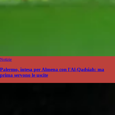
Notizie
Palermo, intesa per Almena con l'Al-Qadsiah: ma
prima servono le uscite