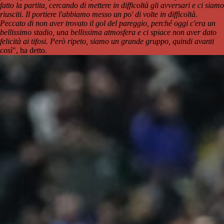
fatto la partita, cercando di mettere in difficoltà gli avversari e ci siamo
riusciti. Il portiere l'abbiamo messo un po' di volte in difficoltà.
Peccato di non aver trovato il gol del pareggio, perché oggi c'era un
bellissimo stadio, una bellissima atmosfera e ci spiace non aver dato
felicità ai tifosi. Però ripeto, siamo un grande gruppo, quindi avanti
così
", ha detto.