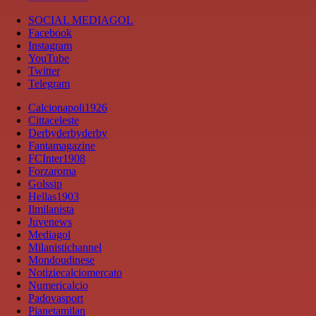
SOCIAL MEDIAGOL
Facebook
Instagram
YouTube
Twitter
Telegram
Calcionapoli1926
Cittaceleste
Derbyderbyderby
Fantamagazine
FCInter1908
Forzaroma
Golssip
Hellas1903
Ilmilanista
Juvenews
Mediagol
Milanistichannel
Mondoudinese
Notiziecalciomercato
Numericalcio
Padovasport
Pianetamilan