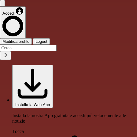
Accedi
Modifica profilo
Logout
Installa la Web App
Installa la nostra App gratuita e accedi più velocemente alle
notizie
Tocca