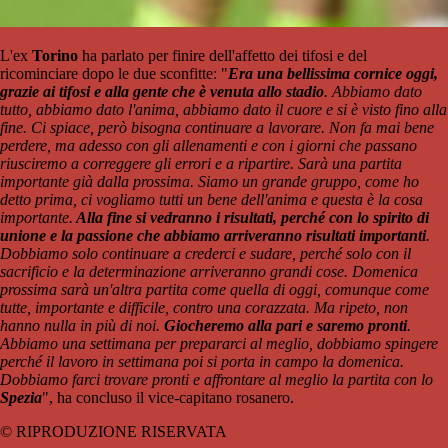
L'ex
Torino
ha parlato per finire dell'affetto dei tifosi e del
ricominciare dopo le due sconfitte: "
Era una bellissima cornice oggi,
grazie ai tifosi e alla gente che è venuta allo stadio
. Abbiamo dato
tutto, abbiamo dato l'anima, abbiamo dato il cuore e si è visto fino alla
fine. Ci spiace, però bisogna continuare a lavorare. Non fa mai bene
perdere, ma adesso con gli allenamenti e con i giorni che passano
riusciremo a correggere gli errori e a ripartire. Sarà una partita
importante già dalla prossima. Siamo un grande gruppo, come ho
detto prima, ci vogliamo tutti un bene dell'anima e questa è la cosa
importante.
Alla fine si vedranno i risultati, perché con lo spirito di
unione e la passione che abbiamo arriveranno risultati importanti
.
Dobbiamo solo continuare a crederci e sudare, perché solo con il
sacrificio e la determinazione arriveranno grandi cose. Domenica
prossima sarà un'altra partita come quella di oggi, comunque come
tutte, importante e difficile, contro una corazzata. Ma ripeto, non
hanno nulla in più di noi.
Giocheremo alla pari e saremo pronti
.
Abbiamo una settimana per prepararci al meglio, dobbiamo spingere
perché il lavoro in settimana poi si porta in campo la domenica.
Dobbiamo farci trovare pronti e affrontare al meglio la partita con lo
Spezia
", ha concluso il vice-capitano rosanero.
© RIPRODUZIONE RISERVATA