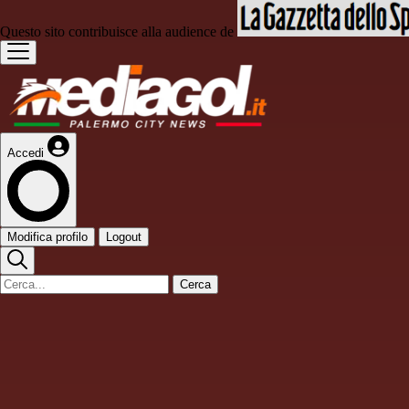
Questo sito contribuisce alla audience de
Accedi
Modifica profilo
Logout
Cerca