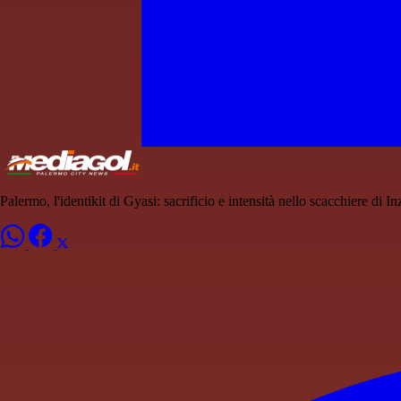
Palermo, l'identikit di Gyasi: sacrificio e intensità nello scacchiere di I