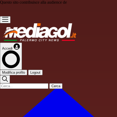
Questo sito contribuisce alla audience de
Accedi
Modifica profilo
Logout
Cerca