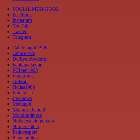
SOCIAL MEDIAGOL
Facebook
Instagram
YouTube
Twitter
Telegram
Calcionapoli1926
Cittaceleste
Derbyderbyderby
Fantamagazine
FCInter1908
Forzaroma
Golssip
Hellas1903
Ilmilanista
Juvenews
Mediagol
Milanistichannel
Mondoudinese
Notiziecalciomercato
Numericalcio
Padovasport
Pianetamilan