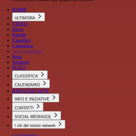
HOME
ULTIM'ORA
VIDEO
News
Pagelle
Classifica
Calendario
Tutti i sondaggi
Rosa
Archivio
FOTO
CLASSIFICA
CALENDARIO
RISULTATI LIVE
INFO E INIZIATIVE
CONTATTI
SOCIAL MEDIAGOL
I siti del nostro network