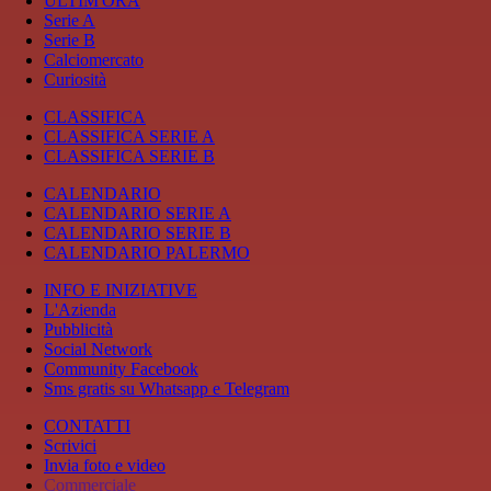
ULTIM'ORA
Serie A
Serie B
Calciomercato
Curiosità
CLASSIFICA
CLASSIFICA SERIE A
CLASSIFICA SERIE B
CALENDARIO
CALENDARIO SERIE A
CALENDARIO SERIE B
CALENDARIO PALERMO
INFO E INIZIATIVE
L'Azienda
Pubblicità
Social Network
Community Facebook
Sms gratis su Whatsapp e Telegram
CONTATTI
Scrivici
Invia foto e video
Commerciale