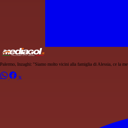
Palermo, Inzaghi: "Siamo molto vicini alla famiglia di Alessia, ce la me