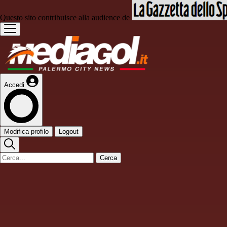
Questo sito contribuisce alla audience de
Accedi
Modifica profilo
Logout
Cerca