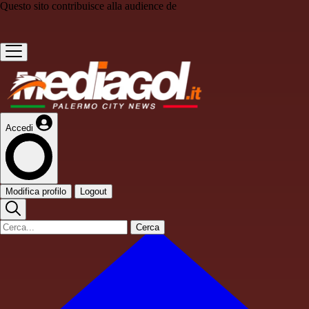
Questo sito contribuisce alla audience de
Accedi
Modifica profilo
Logout
Cerca