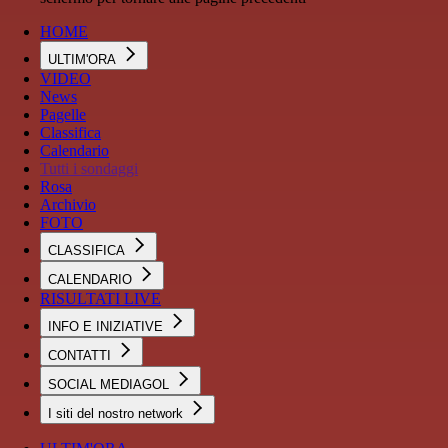
HOME
ULTIM'ORA
VIDEO
News
Pagelle
Classifica
Calendario
Tutti i sondaggi
Rosa
Archivio
FOTO
CLASSIFICA
CALENDARIO
RISULTATI LIVE
INFO E INIZIATIVE
CONTATTI
SOCIAL MEDIAGOL
I siti del nostro network