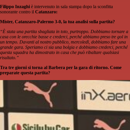
Filippo Inzaghi
è intervenuto in sala stampa dopo la sconfitta
sonorante contro il
Catanzaro:
Mister, Catanzaro-Palermo 3-0, la tua analisi sulla partita?
“È stata una partita sbagliata in toto, purtroppo. Dobbiamo tornare a
casa con le orecchie basse e crederci, perché abbiamo preso tre gol in
un tempo. Davanti al nostro pubblico, mercoledì, dobbiamo fare una
grande gara. Speriamo ci sia una bolgia e dobbiamo crederci, perché
questa squadra ha dimostrato in casa che può ribaltare qualsiasi
risultato.”
Tra tre giorni si torna al Barbera per la gara di ritorno. Come
preparate questa partita?