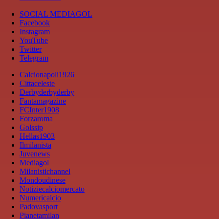
SOCIAL MEDIAGOL
Facebook
Instagram
YouTube
Twitter
Telegram
Calcionapoli1926
Cittaceleste
Derbyderbyderby
Fantamagazine
FCInter1908
Forzaroma
Golssip
Hellas1903
Ilmilanista
Juvenews
Mediagol
Milanistichannel
Mondoudinese
Notiziecalciomercato
Numericalcio
Padovasport
Pianetamilan