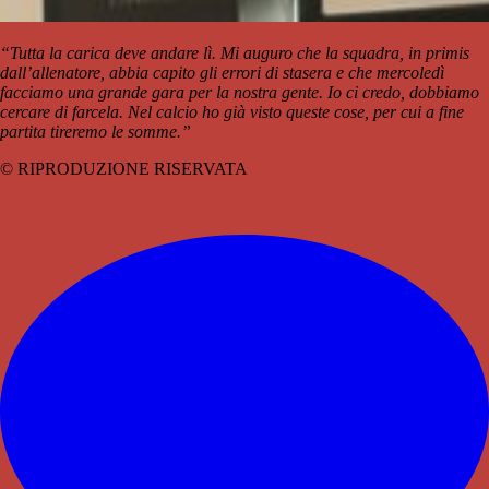
“Tutta la carica deve andare lì. Mi auguro che la squadra, in primis
dall’allenatore, abbia capito gli errori di stasera e che mercoledì
facciamo una grande gara per la nostra gente. Io ci credo, dobbiamo
cercare di farcela. Nel calcio ho già visto queste cose, per cui a fine
partita tireremo le somme.”
© RIPRODUZIONE RISERVATA