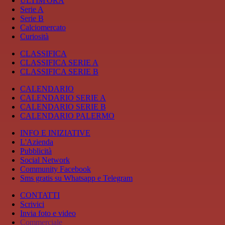
ULTIM'ORA
Serie A
Serie B
Calciomercato
Curiosità
CLASSIFICA
CLASSIFICA SERIE A
CLASSIFICA SERIE B
CALENDARIO
CALENDARIO SERIE A
CALENDARIO SERIE B
CALENDARIO PALERMO
INFO E INIZIATIVE
L'Azienda
Pubblicità
Social Network
Community Facebook
Sms gratis su Whatsapp e Telegram
CONTATTI
Scrivici
Invia foto e video
Commerciale