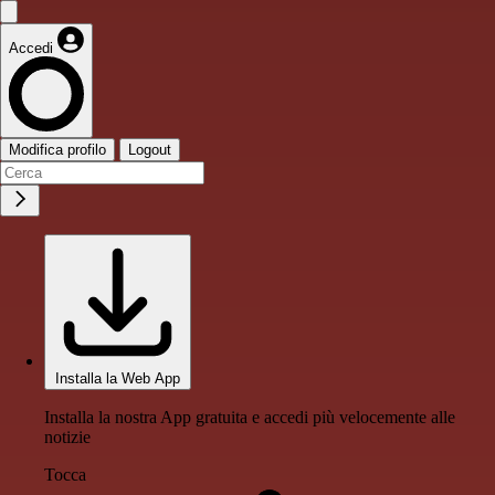
Accedi
Modifica profilo
Logout
Installa la Web App
Installa la nostra App gratuita e accedi più velocemente alle
notizie
Tocca