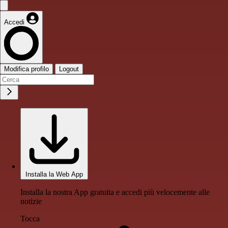
Accedi
Modifica profilo
Logout
Installa la Web App
Installa la nostra App gratuita e accedi più velocemente alle
notizie
Tocca