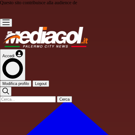
Questo sito contribuisce alla audience de
Accedi
Modifica profilo
Logout
Cerca