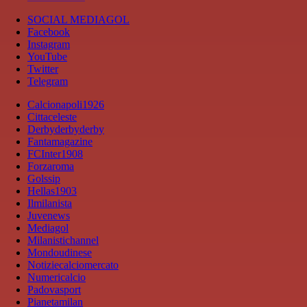
SOCIAL MEDIAGOL
Facebook
Instagram
YouTube
Twitter
Telegram
Calcionapoli1926
Cittaceleste
Derbyderbyderby
Fantamagazine
FCInter1908
Forzaroma
Golssip
Hellas1903
Ilmilanista
Juvenews
Mediagol
Milanistichannel
Mondoudinese
Notiziecalciomercato
Numericalcio
Padovasport
Pianetamilan