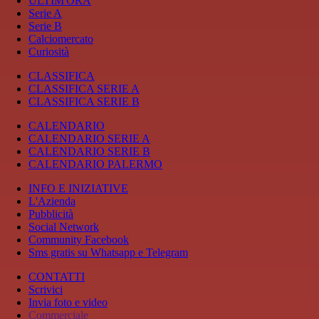
ULTIM'ORA
Serie A
Serie B
Calciomercato
Curiosità
CLASSIFICA
CLASSIFICA SERIE A
CLASSIFICA SERIE B
CALENDARIO
CALENDARIO SERIE A
CALENDARIO SERIE B
CALENDARIO PALERMO
INFO E INIZIATIVE
L'Azienda
Pubblicità
Social Network
Community Facebook
Sms gratis su Whatsapp e Telegram
CONTATTI
Scrivici
Invia foto e video
Commerciale