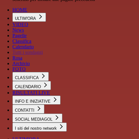
HOME
ULTIM'ORA
VIDEO
News
Pagelle
Classifica
Calendario
Tutti i sondaggi
Rosa
Archivio
FOTO
CLASSIFICA
CALENDARIO
RISULTATI LIVE
INFO E INIZIATIVE
CONTATTI
SOCIAL MEDIAGOL
I siti del nostro network