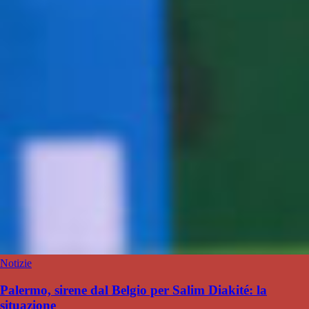
Notizie
Palermo, sirene dal Belgio per Salim Diakité: la
situazione