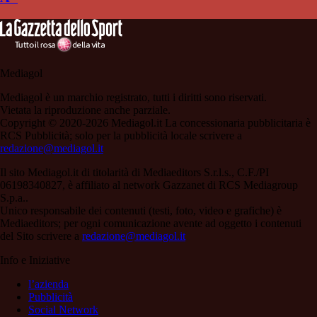
Mediagol
Mediagol è un marchio registrato, tutti i diritti sono riservati.
Vietata la riproduzione anche parziale.
Copyright © 2020-2026 Mediagol.it La concessionaria pubblicitaria è
RCS Pubblicità; solo per la pubblicità locale scrivere a
redazione@mediagol.it
Il sito Mediagol.it di titolarità di Mediaeditors S.r.l.s., C.F./PI
06198340827, è affiliato al network Gazzanet di RCS Mediagroup
S.p.a..
Unico responsabile dei contenuti (testi, foto, video e grafiche) è
Mediaeditors; per ogni comunicazione avente ad oggetto i contenuti
del Sito scrivere a
redazione@mediagol.it
Info e Iniziative
l’azienda
Pubblicità
Social Network