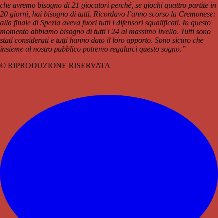
che avremo bisogno di 21 giocatori perché, se giochi quattro partite in
20 giorni, hai bisogno di tutti. Ricordavo l’anno scorso la Cremonese:
alla finale di Spezia aveva fuori tutti i difensori squalificati. In questo
momento abbiamo bisogno di tutti i 24 al massimo livello. Tutti sono
stati considerati e tutti hanno dato il loro apporto. Sono sicuro che
insieme al nostro pubblico potremo regalarci questo sogno.”
© RIPRODUZIONE RISERVATA