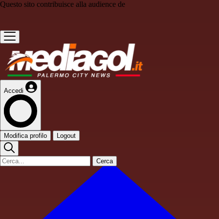
Questo sito contribuisce alla audience de
Accedi
Modifica profilo
Logout
Cerca