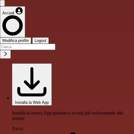
Accedi
Modifica profilo
Logout
Installa la Web App
Installa la nostra App gratuita e accedi più velocemente alle
notizie
Tocca