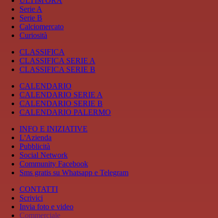
ULTIM'ORA
Serie A
Serie B
Calciomercato
Curiosità
CLASSIFICA
CLASSIFICA SERIE A
CLASSIFICA SERIE B
CALENDARIO
CALENDARIO SERIE A
CALENDARIO SERIE B
CALENDARIO PALERMO
INFO E INIZIATIVE
L'Azienda
Pubblicità
Social Network
Community Facebook
Sms gratis su Whatsapp e Telegram
CONTATTI
Scrivici
Invia foto e video
Commerciale