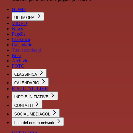
HOME
ULTIM'ORA
VIDEO
News
Pagelle
Classifica
Calendario
Tutti i sondaggi
Rosa
Archivio
FOTO
CLASSIFICA
CALENDARIO
RISULTATI LIVE
INFO E INIZIATIVE
CONTATTI
SOCIAL MEDIAGOL
I siti del nostro network