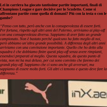
Lei in carriera ha giocato tantissime partite importanti, finali di
Champions League e gare decisive per lo Scudetto. Come si
affrontano partite come quella di domani? Più con la testa o con le
gambe?
“Penso con tutto, però anche con la consapevolezza di essere forti.
Per fortuna, rispetto agli altri anni del Palermo, arriviamo ai play-off
con una consapevolezza diversa. Sappiamo di aver fatto un grande
campionato. Non è bastato perché qualcuno ha fatto meglio di noi,
però abbiamo un’altra grande possibilità. A differenza degli altri anni
arriviamo con una convinzione importante. Quello che ho detto alla
squadra è che dobbiamo finire questi play-off senza avere rimpianti,
essendoci preparati al meglio. Questa squadra, da questo punto di
vista, non mi ha mai deluso, per cui sono convinto che faremo dei
grandi play-off. Sappiamo che ci sono anche gli avversari, ma
sappiamo di essere molto forti. Gli altri ci temono e questo deve fare la
differenza.”