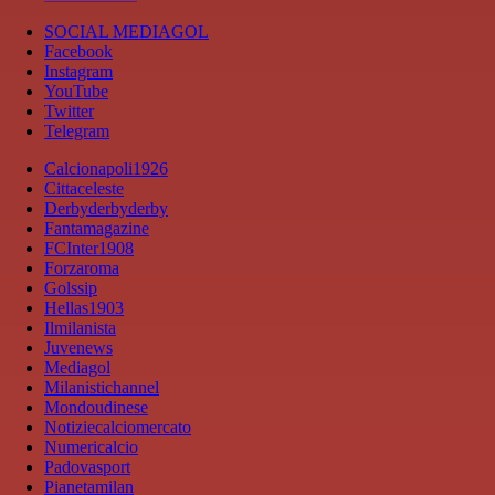
SOCIAL MEDIAGOL
Facebook
Instagram
YouTube
Twitter
Telegram
Calcionapoli1926
Cittaceleste
Derbyderbyderby
Fantamagazine
FCInter1908
Forzaroma
Golssip
Hellas1903
Ilmilanista
Juvenews
Mediagol
Milanistichannel
Mondoudinese
Notiziecalciomercato
Numericalcio
Padovasport
Pianetamilan